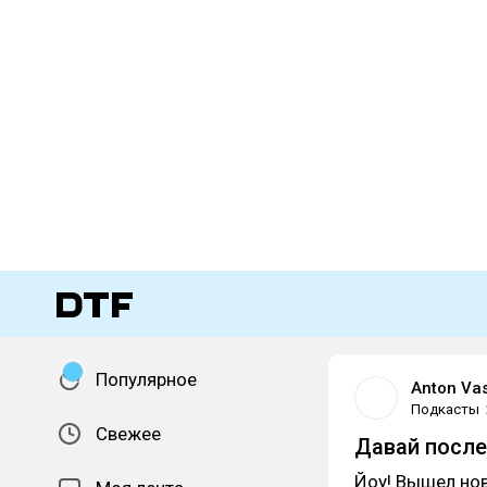
Популярное
Anton Va
Подкасты
Свежее
Давай после
Йоу! Вышел нов