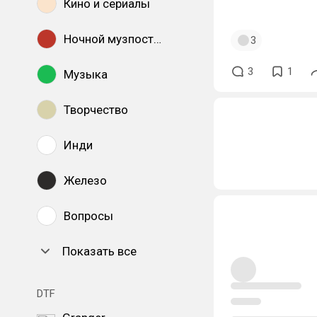
Кино и сериалы
Ночной музпостинг
3
3
1
Музыка
Творчество
Инди
Железо
Вопросы
Показать все
DTF