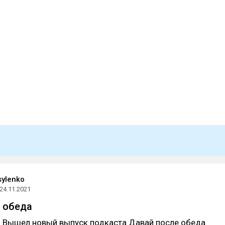
sylenko
24.11.2021
 обеда
! Вышел новый выпуск подкаста Давай после обеда.