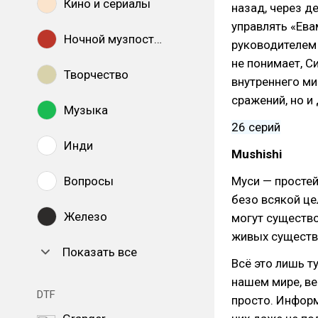
Кино и сериалы
назад, через д
управлять «Ева
Ночной музпостинг
руководителем 
не понимает, С
Творчество
внутреннего ми
сражений, но и
Музыка
26 серий
Инди
Mushishi
Вопросы
Муси — просте
безо всякой це
Железо
могут существо
живых существ,
Показать все
Всё это лишь т
нашем мире, в
DTF
просто. Инфор