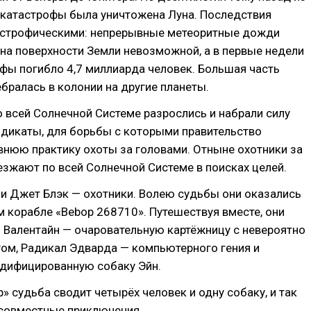
 катастрофы была уничтожена Луна. Последствия
астрофическими: непрерывные метеоритные дожди
на поверхности Земли невозможной, а в первые недели
фы погибло 4,7 миллиарда человек. Большая часть
ралась в колонии на другие планеты.
 всей Солнечной Системе разрослись и набрали силу
ндикаты, для борьбы с которыми правительство
внюю практику охоты за головами. Отныне охотники за
зжают по всей Солнечной Системе в поисках целей.
и Джет Блэк — охотники. Волею судьбы они оказались
 корабле «Bebop 268710». Путешествуя вместе, они
 Валентайн — очаровательную картёжницу с невероятно
ом, Радикал Эдварда — компьютерного гения и
одифицированную собаку Эйн.
p» судьба сводит четырёх человек и одну собаку, и так
совместные приключения...