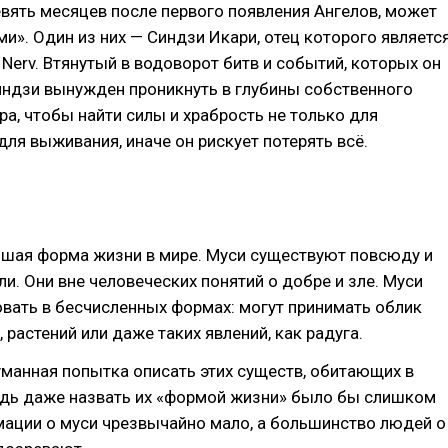
евять месяцев после первого появления Ангелов, может
ми». Один из них — Синдзи Икари, отец которого являетс
Nerv. Втянутый в водоворот битв и событий, которых он
индзи вынужден проникнуть в глубины собственного
ра, чтобы найти силы и храбрость не только для
 для выживания, иначе он рискует потерять всё.
йшая форма жизни в мире. Муси существуют повсюду и
ли. Они вне человеческих понятий о добре и зле. Муси
вать в бесчисленных формах: могут принимать облик
 растений или даже таких явлений, как радуга.
уманная попытка описать этих существ, обитающих в
едь даже назвать их «формой жизни» было бы слишком
мации о муси чрезвычайно мало, а большинство людей о