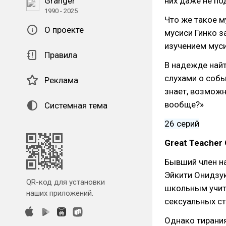
Granger
них даже не по
1990 - 2025
Что же такое м
О проекте
мусиси Гинко з
изучением муси
Правила
В надежде найт
слухами о собы
Реклама
знает, возможн
вообще?»
Системная тема
26 серий
Great Teacher 
Бывший член н
Эйкити Онидзук
QR-код для установки
школьным учит
наших приложений.
сексуальных ст
Однако тирани