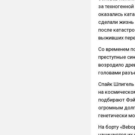
за техногенной
оказались кат
сделали жизнь 
после катастро
выживших переб
Со временем по
преступные си
возродило дре
головами разъе
Спайк Шпигель 
на космическом
подбирают Фэй
огромным долг
генетически м
На борту «Bebo
начинаются их 