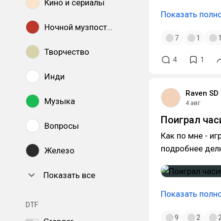
Кино и сериалы
Показать полн
Ночной музпостинг
7
1
Творчество
4
1
Инди
Raven SD
Музыка
4 авг
Поиграл часик
Вопросы
Как по мне - и
подробнее дел
Железо
Показать все
Показать полн
DTF
9
2