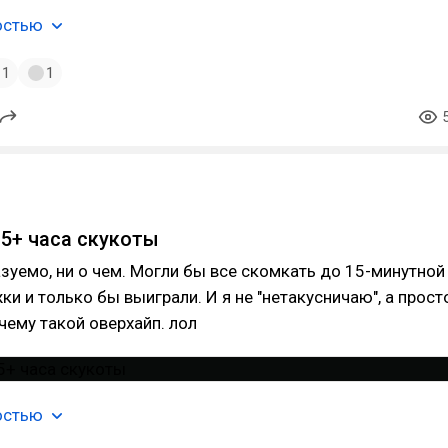
остью
1
1
.5+ часа скукоты
зуемо, ни о чем. Могли бы все скомкать до 15-минутной
и и только бы выиграли. И я не "нетакусничаю", а прост
чему такой оверхайп. лол
остью