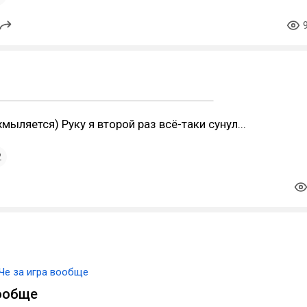
хмыляется) Руку я второй раз всё-таки сунул...
2
Че за игра вообще
вообще