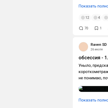
Показать полн
12
4
70
1
Raven SD
26 июля
обсессия - 1
Уныло, предска
короткометражк
не понимаю, по
Показать полн