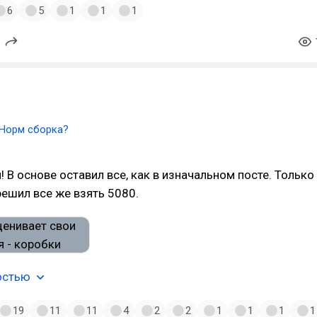
6
5
1
1
1
Норм сборка?
! В основе оставил все, как в изначальном посте. Только
решил все же взять 5080.
остью
19
11
11
4
2
2
1
1
1
1