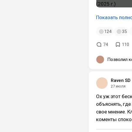
Показать полн
124
35
74
110
Позволил к
Raven SD
27 июля
Ох уж этот бес
объяснять, где
свое мнение. К
коменты споко