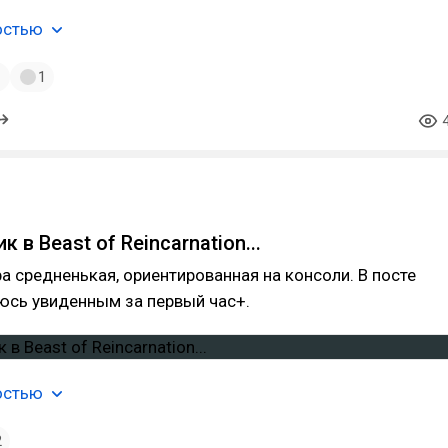
остью
1
1
 в Beast of Reincarnation...
гра средненькая, ориентированная на консоли. В посте
юсь увиденным за первый час+.
остью
2