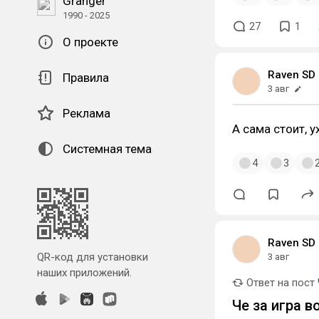
Granger
1990 - 2025
27
1
О проекте
Raven SD
Правила
3 авг
Реклама
А сама стоит, у
Системная тема
4
3
Raven SD
QR-код для установки
3 авг
наших приложений.
Ответ на пост
Че за игра 