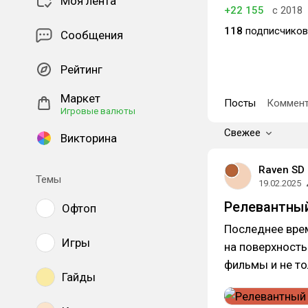
Моя лента
+22 155
с 2018
118
подписчиков
Сообщения
Рейтинг
Маркет
Посты
Коммент
Игровые валюты
Свежее
Викторина
Raven SD
Темы
19.02.2025
Релевантный
Офтоп
Последнее вре
Игры
на поверхность
фильмы и не то
Гайды