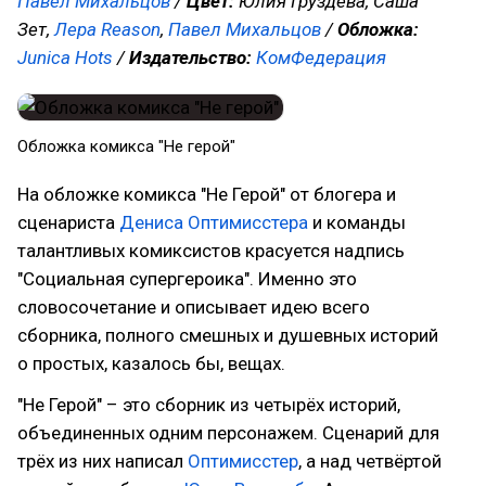
Павел Михальцов
/
Цвет:
Юлия Груздева, Саша
Зет,
Лера Reason
,
Павел Михальцов
/
Обложка:
Junica Hots
/
Издательство:
КомФедерация
Обложка комикса "Не герой"
На обложке комикса "Не Герой" от блогера и
сценариста
Дениса Оптимисстера
и команды
талантливых комиксистов красуется надпись
"Социальная супергероика". Именно это
словосочетание и описывает идею всего
сборника, полного смешных и душевных историй
о простых, казалось бы, вещах.
"Не Герой" – это сборник из четырёх историй,
объединенных одним персонажем. Сценарий для
трёх из них написал
Оптимисстер
, а над четвёртой