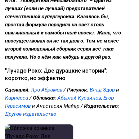
Итог: "Победители Невозможного" – один из
лучших (если не лучший) представителей
отечественной супергероики. Казалось бы,
простая формула породила на свет столь
оригинальный и самобытный проект. Жаль, что
просуществовал он не так долго. Тем не менее
второй полноценный сборник серия всё-таки
получила. Но о нём как-нибудь в другой раз.
"Лучадо Рохо: Две дурацкие истории":
коротко, но эффектно
Сценарий:
Яро Абрамов
/
Рисунок:
Влад Здор
и
Карнесса
/
Обложки:
Абылай Кусаинов
,
Егор
Герасимов
и Анастасия Майер /
Издательство:
Другое издательство