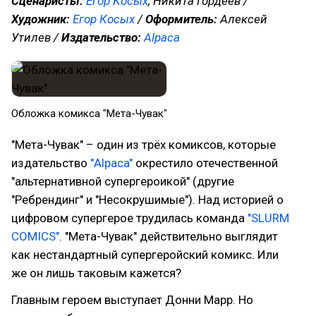
Сценаристы:
Егор Косых
, Никита Гордеев /
Художник:
Егор Косых
/
Оформитель:
Алексей
Утилев /
Издательство:
Alpaca
Обложка комикса "Мета-Чувак"
"Мета-Чувак" – один из трёх комиксов, которые
издательство
"Alpaca"
окрестило отечественной
"альтернативной супергероикой" (другие
"Ребрендинг" и "Несокрушимые"). Над историей о
цифровом супергерое трудилась команда
"SLURM
COMICS"
. "Мета-Чувак" действительно выглядит
как нестандартный супергеройский комикс. Или
же он лишь таковым кажется?
Главным героем выступает Донни Марр. Но