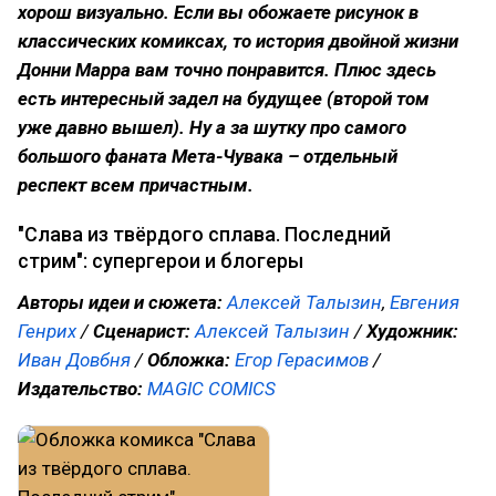
хорош визуально. Если вы обожаете рисунок в
классических комиксах, то история двойной жизни
Донни Марра вам точно понравится. Плюс здесь
есть интересный задел на будущее (второй том
уже давно вышел). Ну а за шутку про самого
большого фаната Мета-Чувака – отдельный
респект всем причастным.
"Слава из твёрдого сплава. Последний
стрим": супергерои и блогеры
Авторы идеи и сюжета:
Алексей Талызин
,
Евгения
Генрих
/
Сценарист:
Алексей Талызин
/
Художник:
Иван Довбня
/
Обложка:
Егор Герасимов
/
Издательство:
MAGIC COMICS