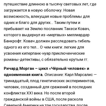
путешествие длинною в тысячу световых лет, где
загружается в новую оболочку. Новая
возможность, влекущая новые проблемы для
одних и благо для других... Таким путем и
прибывает на Землю посланник Такеси Ковач,
которого выдернул из «мертвых» миллиардер
Банкрофт. Ковач должен расследовать гибель
одного из его тел... О чем книги: легкие для
усвоения киперпанк-нуар приключенческие
романы-детективы, с обязательно крутым гг.
Ричард Морган – цикл «Чёрный человек» и
одноименная книга.
Описание:
Карл Марсалис —
тринадцатый, плод генетических экспериментов,
человек, созданный для сражений в последних
конфликтах XXI века. Но после второй
гражданской войны в США, после раскола
Северной Америки на три государства, после