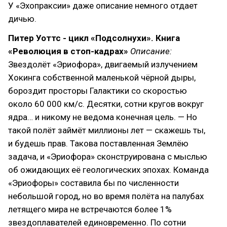
У «Эхопраксии» даже описание немного отдает
дичью.
Питер Уоттс - цикл «Подсолнухи». Книга
«Революция в стоп-кадрах»
Описание:
Звездолёт «Эриофора», двигаемый излучением
Хокинга собственной маленькой чёрной дыры,
бороздит просторы Галактики со скоростью
около 60 000 км/с. Десятки, сотни кругов вокруг
ядра… и никому не ведома конечная цель. — Но
такой полёт займёт миллионы лет — скажешь ты,
и будешь прав. Такова поставленная Землёю
задача, и «Эриофора» сконструирована с мыслью
об ожидающих её геологических эпохах. Команда
«Эриофоры» составила бы по численности
небольшой город, но во время полёта на палубах
летящего мира не встречаются более 1%
звездоплавателей единовременно. По сотни