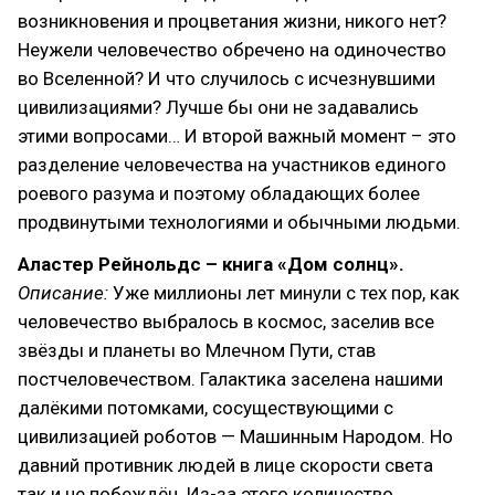
возникновения и процветания жизни, никого нет?
Неужели человечество обречено на одиночество
во Вселенной? И что случилось с исчезнувшими
цивилизациями? Лучше бы они не задавались
этими вопросами… И второй важный момент – это
разделение человечества на участников единого
роевого разума и поэтому обладающих более
продвинутыми технологиями и обычными людьми.
Аластер Рейнольдс – книга «Дом солнц».
Описание:
Уже миллионы лет минули с тех пор, как
человечество выбралось в космос, заселив все
звёзды и планеты во Млечном Пути, став
постчеловечеством. Галактика заселена нашими
далёкими потомками, сосуществующими с
цивилизацией роботов — Машинным Народом. Но
давний противник людей в лице скорости света
так и не побеждён. Из-за этого количество