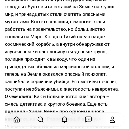
голодных бунтов и восстаний на Земле наступил
мир, и тринадцатых стали считать опасными
мутантами. Кого-то казнили, немногие стали
работать на правительство, но большинство
сослали на Марс. Когда в Тихий океан падает
космический корабль, а внутри обнаруживают
изувеченные и наполовину съеденные трупы,
полиция приходит к выводу, что один из
тринадцатых сбежал из марсианской колонии, и
теперь на Земле оказался опасный психопат,
каннибал и серийный убийца. Его мотивы неясны,
поступки необъяснимы, а жестокость невероятна.
О чем книга:
Как и большинство книг автора –
смесь детектива и крутого боевика. Еще есть
подцикл «Хакан Вейл» про одноименного
наемника, книга «Разрежённый воздух».
Описание:
Хакан Вейл — гиберноид, оставшийся