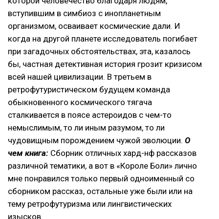
которой человечество благодаря людям,
вступившим в симбиоз с инопланетным
организмом, осваивает космические дали. И
когда на другой планете исследователь погибает
при загадочных обстоятельствах, эта, казалось
бы, частная детективная история грозит кризисом
всей нашей цивилизации. В третьем в
ретрофутуристическом будущем команда
обыкновенного космического тягача
сталкивается в поясе астероидов с чем-то
немыслимым, то ли иным разумом, то ли
чудовищным порождением чужой эволюции.
О
чем книга:
Сборник отличных хард-нф рассказов
различной тематики, а вот в «Короле Боли» лично
мне понравился только первый одноименный со
сборником рассказ, остальные уже были или на
тему ретрофутуризма или лингвистических
изысков.