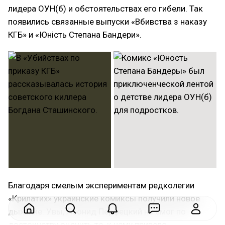
лидера ОУН(б) и обстоятельствах его гибели. Так
появились связанные выпуски «Вбивства з наказу
КГБ»‎ и «Юність Степана Бандери»‎.
Благодаря смелым экспериментам редколегии
«Крилатих»‎ украинские комиксы получили новое
дыхание. Увы, Леонид Перфецкий не смог по
достоинству оценить то, к чему привело