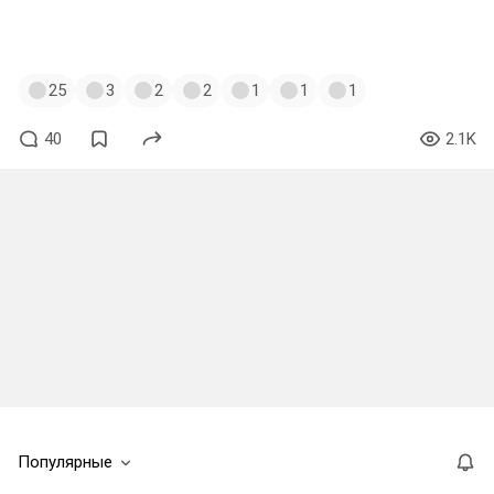
#remilia_scarlet
#flandrescarlet
#music
#newmoon
#recarnage
25
3
2
2
1
1
1
40
2.1K
Популярные