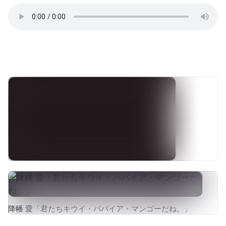
Месяц назад закончилось лето... А я так и не
искупался :(
降幡 愛「君たちキウイ・パパイア・マンゴーだね。」