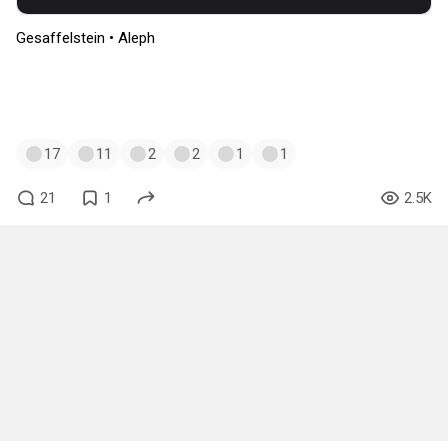
Gesaffelstein • Aleph
#music
#touhou
#remilia_scarlet
#flandre_scarlet
#newmoon
#recarnage
17
11
2
2
1
1
21
1
2.5K