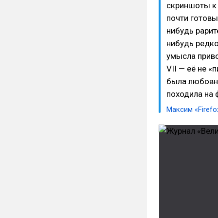
скриншоты к 
почти готовы
нибудь рарит
нибудь редко
умысла приво
VII — её не 
была любовн
походила на 
Максим «Firef