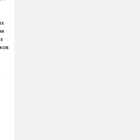
ых
ни
их
ков.
,