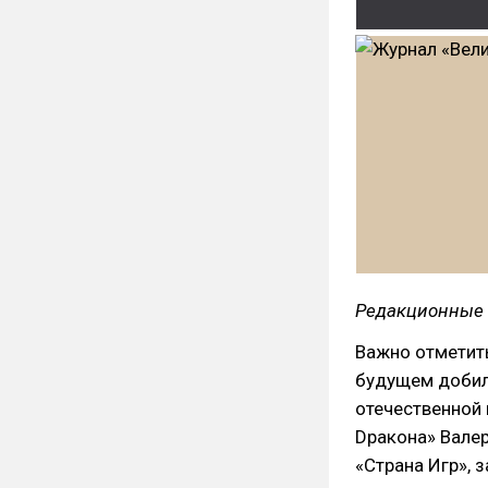
Редакционные 
Важно отметить
будущем добили
отечественной 
Dракона» Валери
«Страна Игр», 