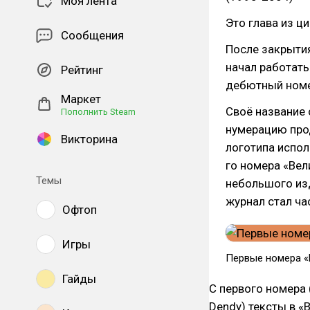
Моя лента
Это глава из ц
Сообщения
После закрытия
начал работать
Рейтинг
дебютный номе
Маркет
Своё название 
Пополнить Steam
нумерацию прод
Викторина
логотипа испол
го номера «Вел
Темы
небольшого из
журнал стал ча
Офтоп
Игры
Первые номера «
Гайды
С первого номера 
Dendy) тексты в «