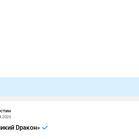
стин
4.2020
ликий
Dракон»