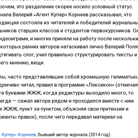
очем, это разделение скорее носило условный статус.
ала Валерий «Агент Купер» Корнеев рассказывал, что
едакция состояла из читателей и победителей журнальн
ьников старших классов и студентов-первокурсников. О
идеоиграми
, и многих приняли на работу после нескольк
которых ранних авторов натаскивал лично Валерий Поля
тягивать слог, учил правильно структурировать тексты и
 его мнению, вещи.
ты, часто представлявшие собой кромешную галиматью
думчиво читал, правил в программе «Лексикон» (отмечая
та буквами ЖЖЖ; когда редактуры выходило много, то
сегда — сажал автора рядом и проходился вместе с ним
их ЖЖЖ, пункт за пунктом, объясняя свои претензии и
рианты правок), после чего передавал материал на
т Купер» Корнеев
, бывший автор журнала (2014 год)