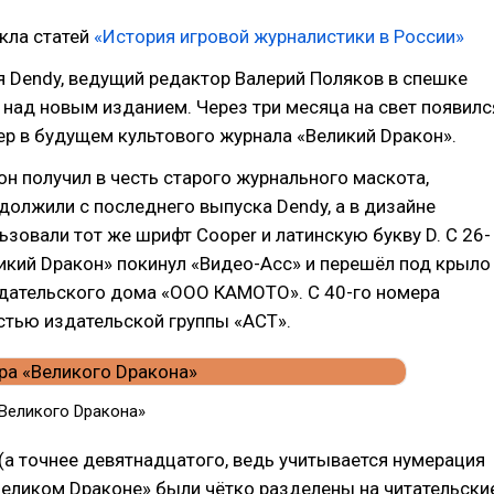
икла статей
«История игровой журналистики в России»
 Dendy, ведущий редактор Валерий Поляков в спешке
 над новым изданием. Через три месяца на свет появилс
р в будущем культового журнала «Великий Dракон».
он получил в честь старого журнального маскота,
олжили с последнего выпуска Dendy, а в дизайне
ьзовали тот же шрифт Cooper и латинскую букву D. С 26-
икий Dракон» покинул «Видео-Асс» и перешёл под крыло
дательского дома «ООО КАМОТО». С 40-го номера
стью издательской группы «АСТ».
Великого Dракона»
(а точнее девятнадцатого, ведь учитывается нумерация
Великом Dраконе» были чётко разделены на читательски