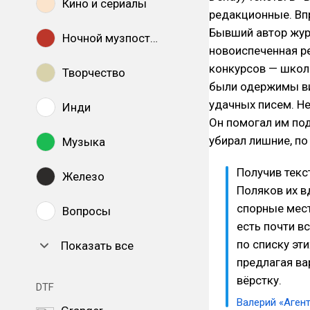
Кино и сериалы
редакционные. Впр
Бывший автор журн
Ночной музпостинг
новоиспеченная р
конкурсов — школ
Творчество
были одержимы
в
удачных писем. Не
Инди
Он помогал им под
убирал лишние, по
Музыка
Получив текс
Железо
Поляков их в
спорные мес
Вопросы
есть почти в
по списку эт
Показать все
предлагая ва
вёрстку.
DTF
Валерий «Аген