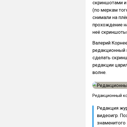
скриншотами и 
(по меркам тог
снимали на пл
прохождение на
неё скриншоты
Валерий Корне
редакционный 
сделать скринш
редакции царил
волне.
Редакционный к
Редакция жу
видеоигр. По
знаменитого 