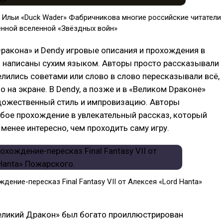
у Ильи «Duck Wader» Фабричникова многие российские читатели
енной вселенной «Звёздных войн»
ракона» и Dendy игровые описания и прохождения в
 написаны сухим языком. Авторы просто рассказывали
елились советами или слово в слово пересказывали всё,
о на экране. В Dendy, а позже и в «Великом Dраконе»
удожественный стиль и импровизацию. Авторы
бое прохождение в увлекательный рассказ, который
 менее интересно, чем проходить саму игру.
дение-пересказ Final Fantasy VII от Алексея «Lord Hanta»
Великий Дракон» был богато проиллюстрирован