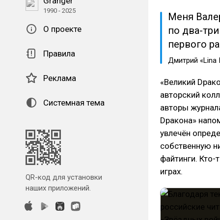
Granger
1990 - 2025
Меня Вале
О проекте
по два-три
первого ра
Правила
Дмитрий «Lina 
Реклама
«Великий Dрако
авторский кол
Системная тема
авторы журнала
Dракона» напо
увлечён опред
собственную ни
файтинги. Кто-
играх.
QR-код для установки
наших приложений.