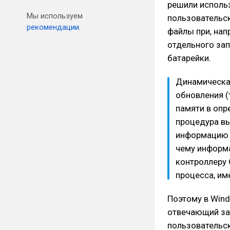
решили исполь
Мы используем
пользовательск
рекомендации.
файлы при, нап
отдельного за
батарейки.
Динамическая
обновления (
памяти в опр
процедура вы
информацию и
чему информа
контроллеру 
процесса, им
Поэтому в Wind
отвечающий за
пользовательск