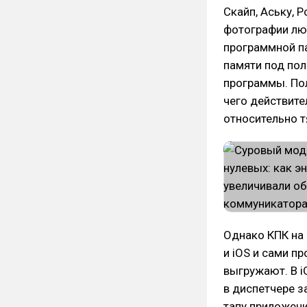
Скайп, Аську, 
фотографии люб
программной п
памяти под по
программы. По
чего действите
относительно 
Однако КПК на 
и iOS и сами п
выгружают. В i
в диспетчере з
тапу приложени