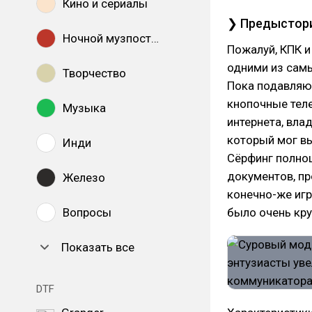
Кино и сериалы
❯ Предыстор
Ночной музпостинг
Пожалуй, КПК 
одними из самы
Творчество
Пока подавляю
кнопочные тел
Музыка
интернета, вла
который мог вы
Инди
Сёрфинг полноц
документов, п
Железо
конечно-же игр
Вопросы
было очень кру
Показать все
DTF