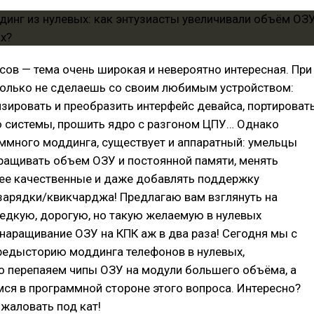
ов — тема очень широкая и невероятно интересная. При
 только не сделаешь со своим любимым устройством:
ировать и преобразить интерфейс девайса, портироват
 системы, прошить ядро с разгоном ЦПУ… Однако
ммного моддинга, существует и аппаратный: умельцы
ращивать объем ОЗУ и постоянной памяти, менять
лее качественные и даже добавлять поддержку
зарядки/квикчарджа! Предлагаю вам взглянуть на
едкую, дорогую, но такую желаемую в нулевых
аращивание ОЗУ на КПК аж в два раза! Сегодня мы с
предысторию моддинга телефонов в нулевых,
о перепаяем чипы ОЗУ на модули большего объёма, а
ся в программной стороне этого вопроса. Интересно?
жаловать под кат!