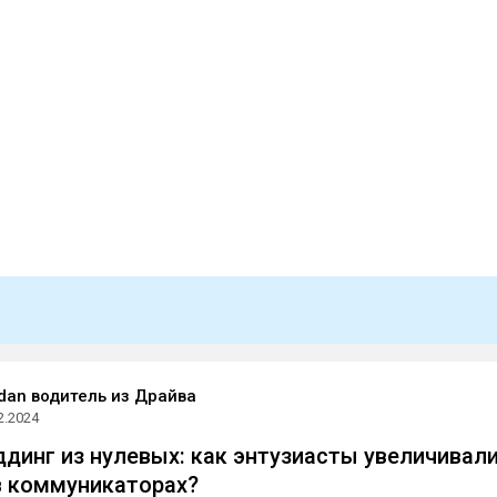
an водитель из Драйва
2.2024
динг из нулевых: как энтузиасты увеличивал
в коммуникаторах?