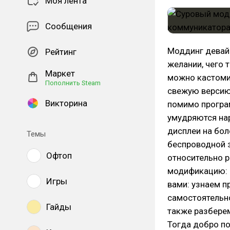
Моя лента
Сообщения
Моддинг девайс
Рейтинг
желании, чего
Маркет
можно кастомиз
Пополнить Steam
свежую версию
Викторина
помимо програ
умудряются на
дисплеи на бо
Темы
беспроводной 
Офтоп
относительно р
модификацию: н
Игры
вами: узнаем 
самостоятельн
Гайды
также разберем
Тогда добро по