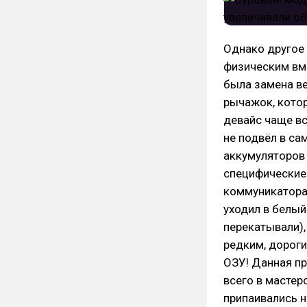
Однако другое 
физическим вм
была замена в
рычажок, кото
девайс чаще в
не подвёл в с
аккумуляторов 
специфические
коммуникаторах
уходил в белый
перекатывали),
редким, дорог
ОЗУ! Данная п
всего в мастер
припаивались н