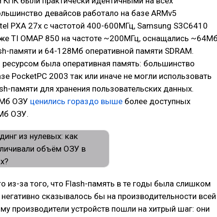
 КПК были практически идентичными на всех
ольшинство девайсов работало на базе ARMv5
tel PXA 27x с частотой 400-600МГц, Samsung S3C6410
кже TI OMAP 850 на частоте ~200МГц, оснащались ~64М
sh-памяти и 64-128Мб оперативной памяти SDRAM.
ресурсом была оперативная память: большинство
азе PocketPC 2003 так или иначе не могли использовать
sh-памяти для хранения пользовательских данных.
8Мб ОЗУ
ценились гораздо выше
более доступных
Мб ОЗУ.
о из-за того, что Flash-память в те годы была слишком
 негативно сказывалось бы на производительности всей
му производители устройств пошли на хитрый шаг: они