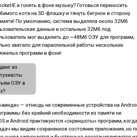
PocketIE и гонять в фоне музыку? Готовься переносить
имого кота на SD-флэшку и тянуть бегунок в сторону
амяти! По умолчанию, система выделяла около 32Мб
льзовательские данные и остальные 32Мб под
льзователь мог выделить до ~48Мб ОЗУ для программ,
льно хватало для параллельной работы нескольких
тяжелых программ в фоне!
«винде» — отнюдь не современные устройства на Androi
рограммы без крайней необходимости из памяти не
OS и Android практикуются «скриншоты» программ, когд
адач мы видим сохраненное состояние приложения, но п
е снова запускается и быстренько восстанавливается и