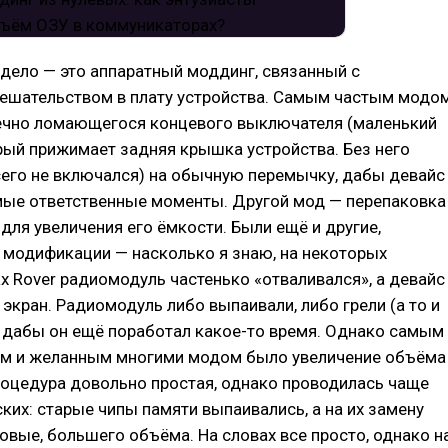
дело — это аппаратный моддинг, связанный с
ешательством в плату устройства. Самым частым модо
ечно ломающегося концевого выключателя (маленький
рый прижимает задняя крышка устройства. Без него
сего не включался) на обычную перемычку, дабы девайс
амые ответственные моменты. Другой мод — перепаковка
для увеличения его ёмкости. Были ещё и другие,
 модификации — насколько я знаю, на некоторых
 Rover радиомодуль частенько «отваливался», а девайс
 экран. Радиомодуль либо выпаивали, либо грели (а то и
 дабы он ещё поработал какое-то время. Однако самым
им и желанным многими модом было увеличение объёма
роцедура довольно простая, однако проводилась чаще
ских: старые чипы памяти выпаивались, а на их замену
овые, большего объёма. На словах все просто, однако н