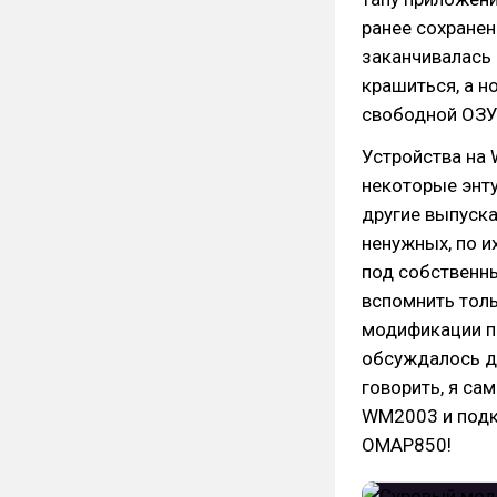
ранее сохранен
заканчивалась
крашиться, а н
свободной ОЗУ
Устройства на 
некоторые энту
другие выпуск
ненужных, по и
под собственн
вспомнить тол
модификации пр
обсуждалось д
говорить, я са
WM2003 и подки
OMAP850!