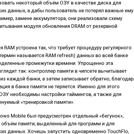
зовать некоторый объём ОЗУ в качестве диска для
их данных, а дабы пользователь не потерял важные ему
ример, замене аккумулятора, они реализовали схему
питывания модуля обновления DRAM от резервной
 RAM устроена так, что требует процедуру регулярного
термин называется RAM refresh) данных во всей банке
еделенные промежутки времени. Упрощенно эта
глядит так: контроллер памяти в чипсете вычитывает
з каждой банки, а затем записывает обратно, благодар
ция в банке памяти не теряется. Именно для этого
ОЗУ необходимы настройки таймингов, а также для
енуемый «тренировкой памяти».
ows Mobile был предусмотрен отдельный «бегунок»,
 объём памяти, выделенный для программ и для
их данных. Хочешь запустить одновременно TouchFlo,