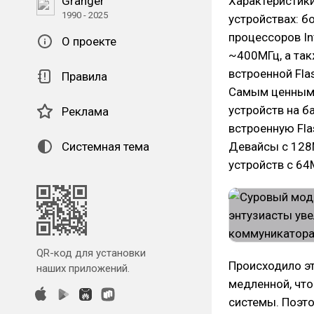
Granger
Характеристики
1990 - 2025
устройствах: б
процессоров In
О проекте
~400МГц, а та
встроенной Fla
Правила
Самым ценным 
устройств на б
Реклама
встроенную Fla
Системная тема
Девайсы с 12
устройств с 64
QR-код для установки
Происходило эт
наших приложений.
медленной, что
системы. Поэто