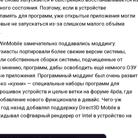
ного состояния. Поэтому, если в устройстве
 память для программ, уже открытые приложения могли
овые не запускаться из-за слишком малого объёма
.
WinMobile замечательно поддавались моддингу:
зиасты портировали более свежие версии системы,
али собственные сборки системы, подчищенные от
х мнению, программ, дабы освободить ещё немного ОЗУ
ые приложения. Программный моддинг был очень развит
ько «кухни» — специальные наборы программ для
ошивок устройств и целые ветки на форуме 4pda, где
обавление нового функционала в девайс. Чего-уж
м год назад добавлял поддержку Direct3D Mobile в
дывал софтварный рендерер от Intel в устройство на