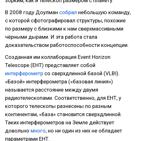
зорким, как и телескоп размером с планету.
В 2008 году Доулман
собрал
небольшую команду,
с которой сфотографировал структуры, похожие
по размеру с близкими к нам сверхмассивными
чёрными дырами. И эта работа стала
доказательством работоспособности концепции.
Созданная им коллаборация Event Horizon
Telescope (EHT) представляет собой
интерферометр
со сверхдлинной базой (VLBI).
«Базой» интерферометра («базовая линия»)
называется расстояние между двумя
радиотелескопами. Соответственно, для ЕНТ, у
которого телескопы разнесены по разным
континентам, «база» становится сверхдлинной.
Таких интерферометров на Земле действует
довольно
много
, но ни один из них не обладает
параметрами ЕНТ.