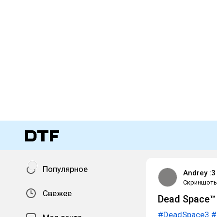
Популярное
Andrey :3
Скриншот
Свежее
Dead Space™
#DeadSpace3
#