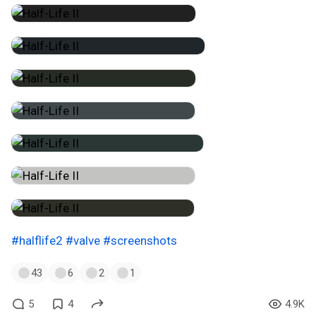
#halflife2
#valve
#screenshots
43
6
2
1
5
4
4.9K