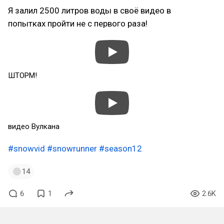
Я залил 2500 литров воды в своё видео в
попытках пройти не с первого раза!
ШТОРМ!
видео Вулкана
#snowvid
#snowrunner
#season12
14
6
1
2.6K