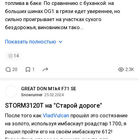
топлива в баке. По сравнению с буханкой: на
больших шинах OG1 в грязи едет увереннее, но
сильно проигрывает на участках сухого
бездорожья, виновником тако…
Показать полностью
14
20
1
2.3K
GREAT DON M1k4 F71 SE
Snowrunner
25.02.2024
STORM3120T на "Старой дороге"
После того как
VladVulcan
прошёл это состязание
на золото, используя имбаскаут роадстар 1700, я
решил пройти его на своём имбаскауте 612!