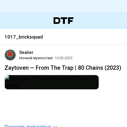
1017_bricksquad
Sealier
Ночной музпостинг
15.03.2025
Zaytoven — From The Trap | 80 Chains (2023)
#instrumental_hip_hop
#trap
#plugg
#southern_hip_hop
#1017_bricksquad
#atlanta
#usa
#музпостинг
১ 𝐙 ໒
Показать полностью