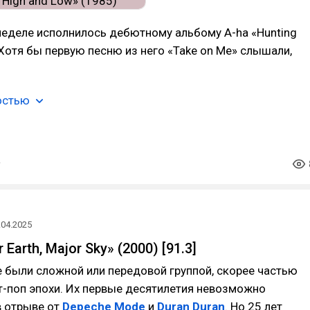
 неделе исполнилось дебютному альбому A-ha «Hunting
 Хотя бы первую песню из него «Take on Me» слышали,
остью
.04.2025
 Earth, Major Sky» (2000) [91.3]
 были сложной или передовой группой, скорее частью
т-поп эпохи. Их первые десятилетия невозможно
в отрыве от
Depeche Mode
и
Duran Duran
. Но 25 лет