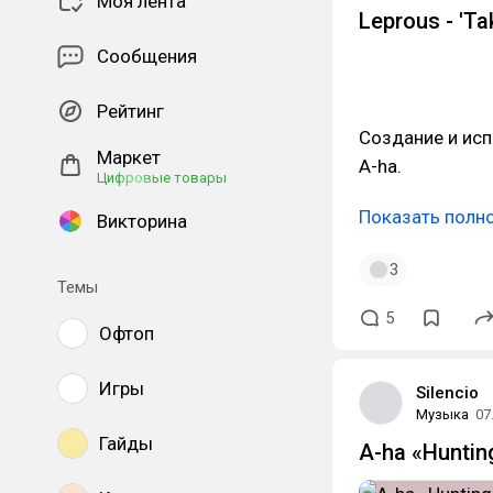
Моя лента
Leprous - 'Ta
Сообщения
Рейтинг
Создание и исп
Маркет
A-ha.
Цифровые товары
Показать полн
Викторина
3
Темы
5
Офтоп
Игры
Silencio
Музыка
07
Гайды
A-ha «Huntin