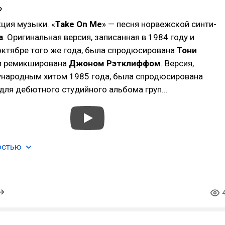
»
ция музыки. «
Take On Me
» — песня норвежской синти-
a
. Оригинальная версия, записанная в 1984 году и
октябре того же года, была спродюсирована
Тони
 ремикширована
Джоном Рэтклиффом
. Версия,
народным хитом 1985 года, была спродюсирована
для дебютного студийного альбома груп…
остью