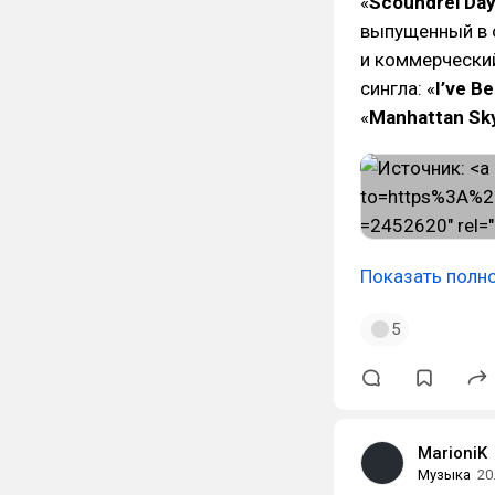
«
Scoundrel Da
выпущенный в о
и коммерческий
сингла: «
I’ve B
«
Manhattan Sky
Показать полн
5
MarioniK
Музыка
20