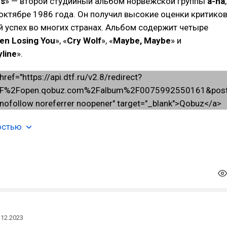
ys
» — второй студийный альбом норвежской группы
a-ha
,
ктябре 1986 года. Он получил высокие оценки критико
 успех во многих странах. Альбом содержит четыре
een Losing You
», «
Cry Wolf
», «
Maybe, Maybe
» и
line
».
остью
.12.2023