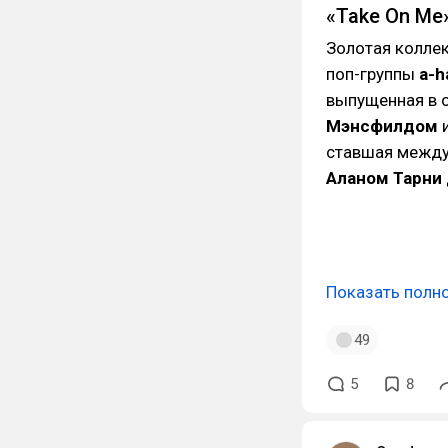
«Take On Me
Золотая коллек
поп-группы
a-h
выпущенная в 
Мэнсфилдом
и
ставшая между
Аланом Тарни
Показать полн
49
5
8