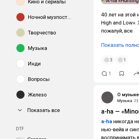
Кино и сериалы
40 лет на этой
Ночной музпостинг
High and Low».
пожалуй, все.
Творчество
Показать полн
Музыка
3
1
Инди
1
Вопросы
Железо
О музыке
Музыка
23
Показать все
a-ha — «Minor
a-ha
никогда не
DTF
нью-вейв и син
воспринимать 