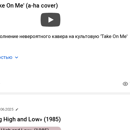
ke On Me' (a-ha cover)
олнение невероятного кавера на культовую 'Take On Me'
остью
.06.2025
g High and Low» (1985)