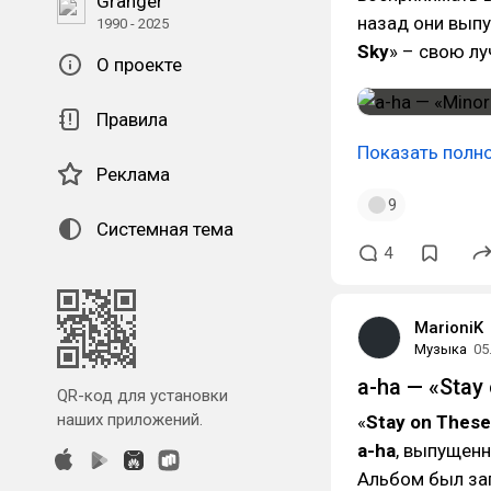
Granger
назад они вып
1990 - 2025
Sky
» – свою лу
О проекте
Правила
Показать полн
Реклама
9
Системная тема
4
MarioniK
Музыка
05
a-ha — «Stay
QR-код для установки
наших приложений.
«
Stay on Thes
a-ha
, выпущенн
Альбом был зап