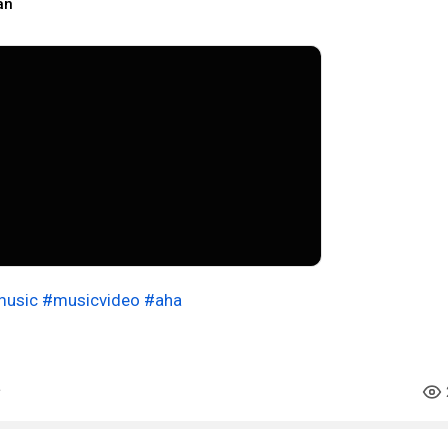
an
usic
#musicvideo
#aha