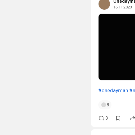
Onedaym
16.11.2023
#onedayman
#m
8
3