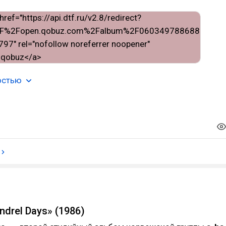
остью
ndrel Days» (1986)