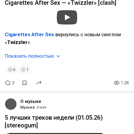
Cigarettes After Sex — «Twizzler» [clash]
Cigarettes After Sex
вернулись с новым синглом
«
Twizzler
».
Показать полностью
6
1
3
1.2K
О музыке
Музыка
4 мая
5 лучших треков недели (01.05.26)
[stereogum]