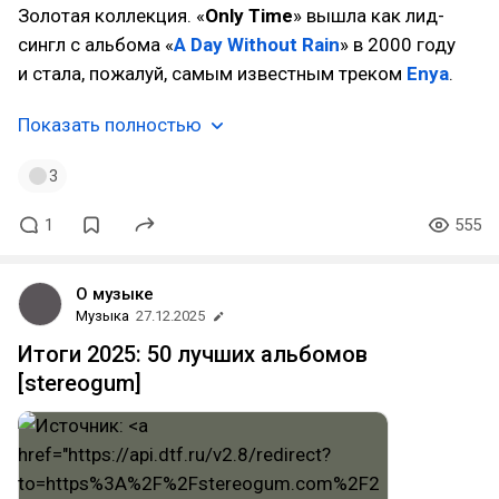
Золотая коллекция. «
Only Time
» вышла как лид-
сингл с альбома «
A Day Without Rain
» в 2000 году
и стала, пожалуй, самым известным треком
Enya
.
Показать полностью
3
1
555
О музыке
Музыка
27.12.2025
Итоги 2025: 50 лучших альбомов
[stereogum]