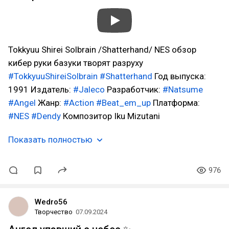
Tokkyuu Shirei Solbrain /Shatterhand/ NES обзор
кибер руки базуки творят разруху
#TokkyuuShireiSolbrain
#Shatterhand
Год выпуска:
1991 Издатель:
#Jaleco
Разработчик:
#Natsume
#Angel
Жанр:
#Action
#Beat_em_up
Платформa:
#NES
#Dendy
Композитор Iku Mizutani
Показать полностью
976
Wedro56
Творчество
07.09.2024