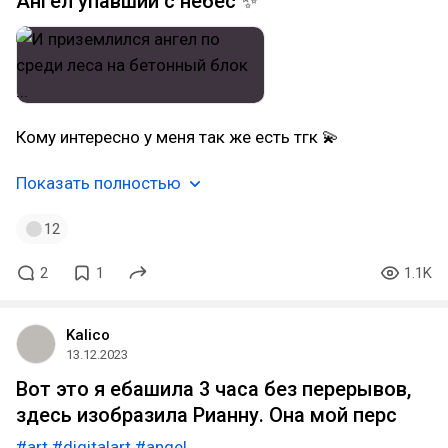
Ангел упавший с небес ✨
Кому интересно у меня так же есть тгк 💫
Показать полностью
12
2
1
1.1K
Kalico
13.12.2023
Вот это я ебашила 3 часа без перерывов,
здесь изобразила Рианну. Она мой перс
#art
#digitalart
#angel