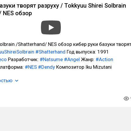
азуки творят разруху / Tokkyuu Shirei Solbrain
/ NES обзор
Solbrain /Shatterhand/ NES обзор кибер руки базуки творя
uShireiSolbrain
#Shatterhand
Год выпуска: 1991
eco
Разработчик:
#Natsume
#Angel
Жанр:
#Action
латформa:
#NES
#Dendy
Композитор Iku Mizutani
остью