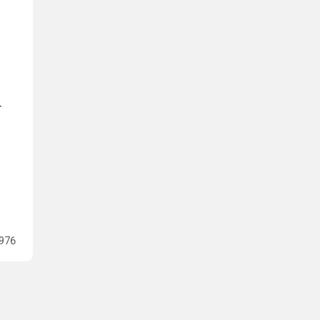
т
976