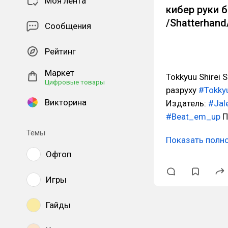
Моя лента
кибер руки б
/Shatterhand
Сообщения
Рейтинг
Маркет
Tokkyuu Shirei 
Цифровые товары
разруху
#Tokkyu
Викторина
Издатель:
#Jal
#Beat_em_up
П
Темы
Показать полн
Офтоп
Игры
Гайды