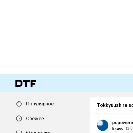
Популярное
Tokkyuushireiso
Свежее
popowerm
Видео
12.0