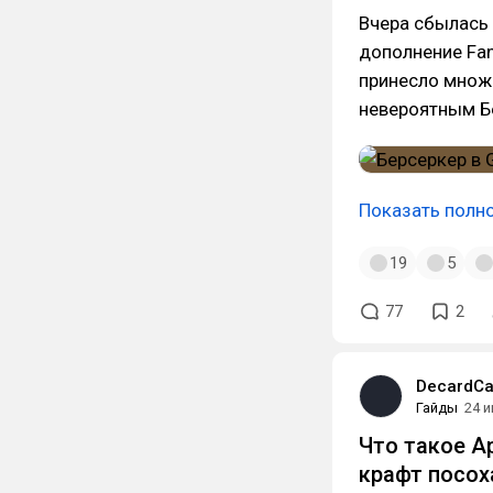
Вчера сбылась 
дополнение Fan
принесло множе
невероятным Б
Показать полн
19
5
77
2
DecardCa
Гайды
24 
Что такое А
крафт посох