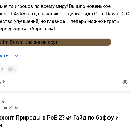
мечта игроков по всему миру! Вышло новенькое
gs of Asterkarn для великого диаблоида Grim Dawn. DLC
ство улучшений, но главное — теперь можно играть
ерсеркером-оборотнем!
остью
2
2
in
июля
рхонт Природы в PoE 2? 🌿 Гайд по баффу и
а.