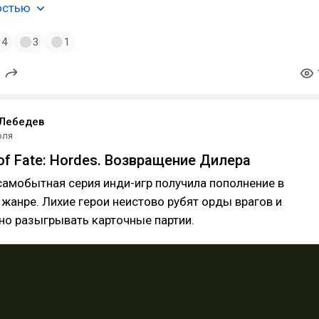
остью
4
3
1
 Лебедев
юля
of Fate: Hordes. Возвращение Дилера
самобытная серия инди-игр получила пополнение в
жанре. Лихие герои неистово рубят орды врагов и
но разыгрывать карточные партии.