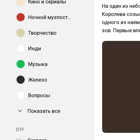
Кино и сериалы
На один из неб
Королева созыв
Ночной музпостинг
одного из наём
зов. Первые вп
Творчество
Инди
Музыка
Железо
Вопросы
Показать все
DTF