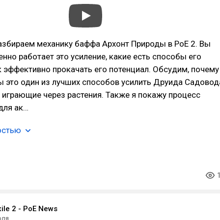
азбираем механику баффа Архонт Природы в PoE 2. Вы
менно работает это усиление, какие есть способы его
к эффективно прокачать его потенциал. Обсудим, почему
ы это один из лучших способов усилить Друида Садовод
 играющие через растения. Также я покажу процесс
для ак…
остью
xile 2 - PoE News
юля