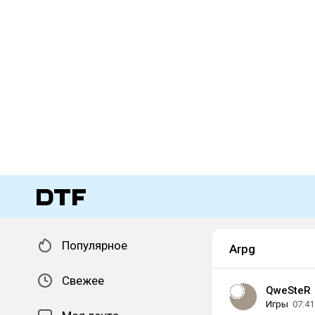
Популярное
Arpg
Свежее
QweSteR
Игры
07:41