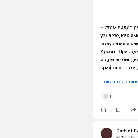
В этом видео р
узнаете, как и
получения и ка
Архонт Природ
и другие билды
крафта посоха 
Показать полн
1
Path of E
Игры
24 и