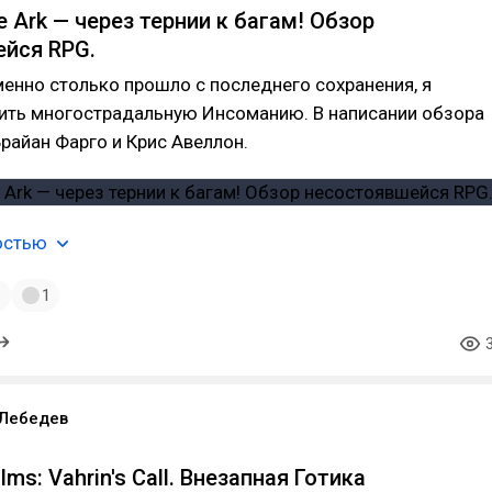
e Ark — через тернии к багам! Обзор
йся RPG.
именно столько прошло с последнего сохранения, я
ить многострадальную Инсоманию. В написании обзора
райан Фарго и Крис Авеллон.
остью
1
1
 Лебедев
lms: Vahrin's Call. Внезапная Готика