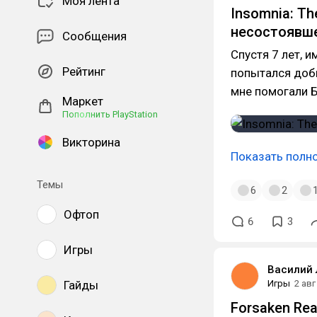
Моя лента
Insomnia: Th
несостоявше
Сообщения
Спустя 7 лет, 
Рейтинг
попытался доб
мне помогали Б
Маркет
Пополнить PlayStation
Викторина
Показать полн
Темы
6
2
Офтоп
6
3
Игры
Василий
Гайды
Игры
2 авг
Forsaken Rea