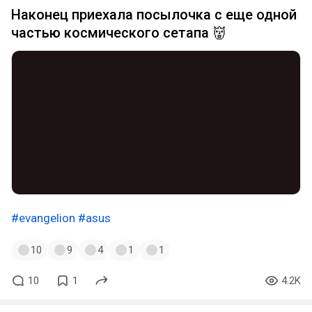
Наконец приехала посылочка с еще одной
частью космического сетапа 👹
#evangelion
#asus
10
9
4
1
1
10
1
4.2K