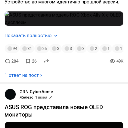
Устройство во многом идентично прошлой версии.
Показать полностью
94
31
26
3
3
3
2
1
1
284
26
49K
1 ответ на пост
GRN CyberAcme
Железо
1 июня
ASUS ROG представила новые OLED
мониторы