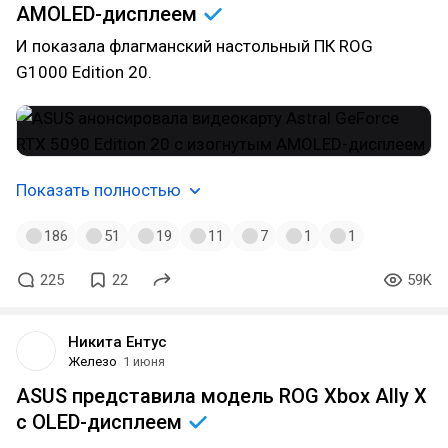
AMOLED-дисплеем
И показала флагманский настольный ПК ROG
G1000 Edition 20.
Показать полностью
186
51
19
11
7
1
1
225
22
59K
Никита Ентус
Железо
1 июня
ASUS представила модель ROG Xbox Ally X
с
OLED-дисплеем