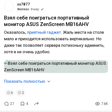
ss7877
Железо
8 мар
Взял себе поиграться портативный
монитор ASUS ZenScreen MB16AHV
Оказалось,
приятный гаджет
. Жаль места на столе
мало и приходится использовать вертикально. Но
даже так позволяет сервера потихоньку админить,
хотя и не очень удобно.
Показать полностью
6
2
27
4
7.6K