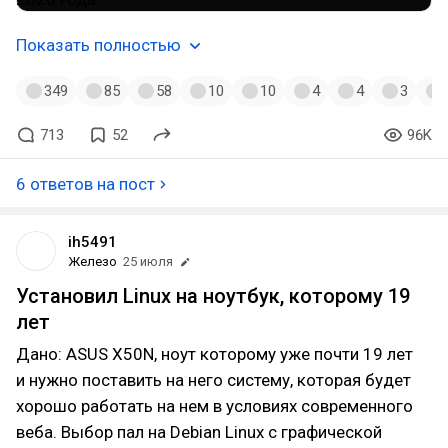
Показать полностью
349
85
58
10
10
4
4
3
713
52
96K
6 ответов на пост
ih5491
Железо
25 июля
Установил Linux на ноутбук, которому 19
лет
Дано: ASUS X50N, ноут которому уже почти 19 лет
и нужно поставить на него систему, которая будет
хорошо работать на нем в условиях современного
веба. Выбор пал на Debian Linux с графической