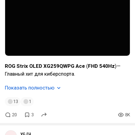
ROG Strix OLED XG259QWPG Ace
(
FHD 540Hz
)—
Главный хит для киберспорта.
Показать полностью
13
1
20
3
8K
vc.ru