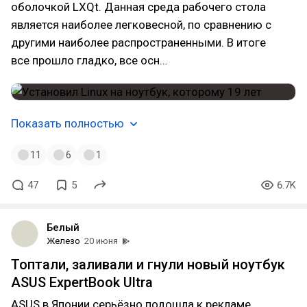
оболочкой LXQt. Данная среда рабочего стола
является наиболее легковесной, по сравнению с
другими наиболее распространенными. В итоге
все прошло гладко, все осн…
Показать полностью
11
6
1
47
5
6.7K
Белый
Железо
20 июня
Топтали, заливали и гнули новый ноутбук
ASUS ExpertBook Ultra
ASUS в Японии серьёзно подошла к рекламе