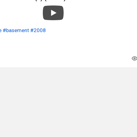
e
#basement
#2008