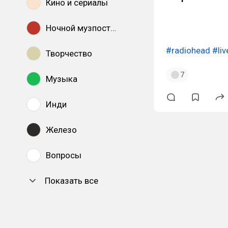
Кино и сериалы
Ночной музпостинг
#radiohead
#liv
Творчество
7
Музыка
Инди
Железо
Вопросы
Показать все
DTF