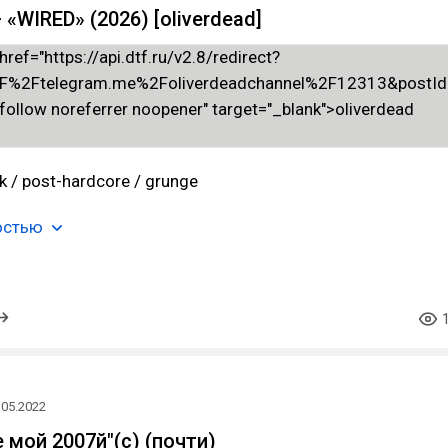
WIRED» (2026) [oliverdead]
ck / post-hardcore / grunge
остью
.05.2022
 мой 2007й"(с) (почти)