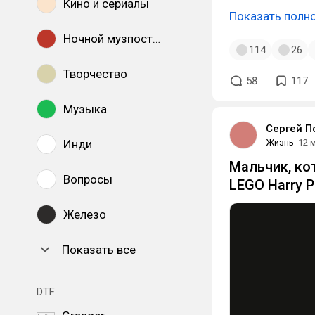
Кино и сериалы
Показать полн
Ночной музпостинг
114
26
Творчество
58
117
Музыка
Сергей П
Инди
Жизнь
12 
Мальчик, ко
Вопросы
LEGO Harry 
Железо
Показать все
DTF