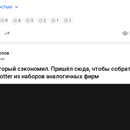
остью
9
4
3
2
1
1
опов
мая
торый сэкономил. Пришёл сюда, чтобы собра
Potter из наборов аналогичных фирм