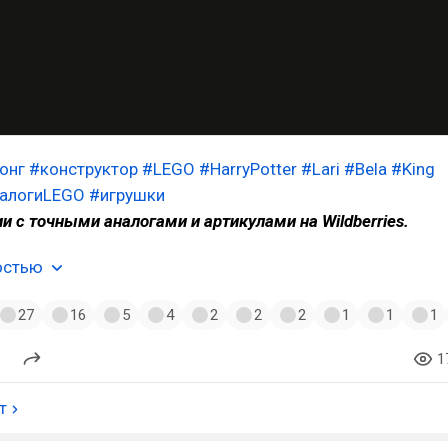
онг
#конструктор
#LEGO
#HarryPotter
#Lari
#Bela
#King
алогиLEGO
#игрушки
ии с точными аналогами и артикулами на Wildberries.
остью
27
16
5
4
2
2
2
1
1
1
1
т