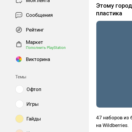
Моя лента
Этому город
пластика
Сообщения
Рейтинг
Маркет
Пополнить PlayStation
Викторина
Темы
Офтоп
Игры
47 наборов из 
Гайды
на Wildberries.