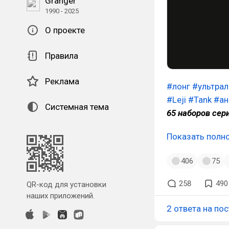
Granger
1990 - 2025
О проекте
Правила
Реклама
#лонг
#ультрал
#Leji
#Tank
#ан
Системная тема
65 наборов сер
Показать полн
406
75
258
490
QR-код для установки
наших приложений.
2 ответа на пос