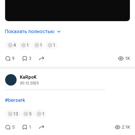
Показать полностью
4
1
1
1
9
3
1K
KaRpoK
30.12.2025
#berserk
13
5
1
5
1
2.1K