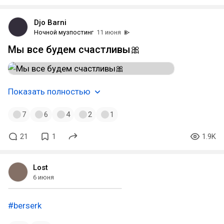
Djo Barni
Ночной музпостинг
11 июня
Мы все будем счастливы🎀
Показать полностью
7
6
4
2
1
21
1
1.9K
Lost
6 июня
#berserk