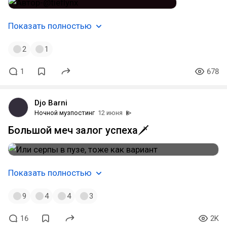
Показать полностью
2
1
1
678
Djo Barni
Ночной музпостинг
12 июня
Большой меч залог успеха🗡️
Показать полностью
9
4
4
3
16
2K