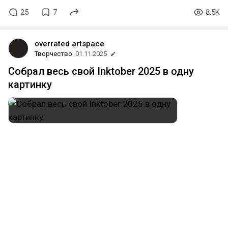
25
7
8.5K
overrated artspace
Творчество
01.11.2025
Собрал весь свой Inktober 2025 в одну
картинку
#инктобер
#инктобер2025
#inktober
#inktober2025
#drawing
#ink
#sketch
#борат
#негрозиюжномуцентралу
#adventuretime
#hellraiser
#suicidesquad
#looneytunes
#southpark
#TMNT
#fallout
#островсокровищ
#princeofpersia
#leon
#starwars
#TLOU
#Simpsons
#DC
#Berserk
#Marsattacks
#Spongebob
#Substance
#Oscar