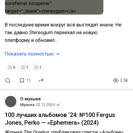
В последнее время вокруг всё выглядит иначе. Не
так давно
Stereogum
переехал на новую
платформу и обновил…
Показать полностью
6
1
1
11
3.5K
О музыке
Музыка
02.12.2024
100 лучших альбомов ‘24: №100 Fergus
Jones, Perko — «Ephemera» (2024)
Журнал
The Quietus
опубликовал список
«Альбомы