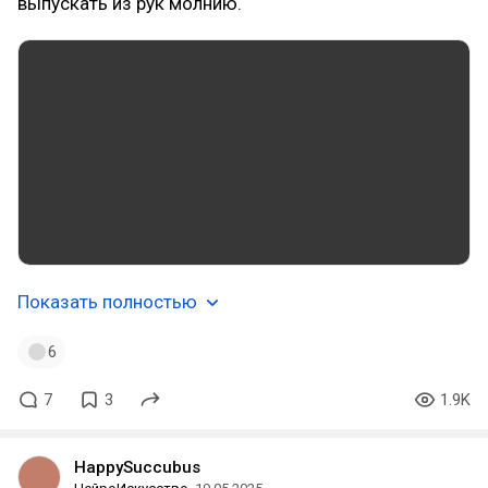
выпускать из рук молнию.
Показать полностью
6
7
3
1.9K
HappySuccubus