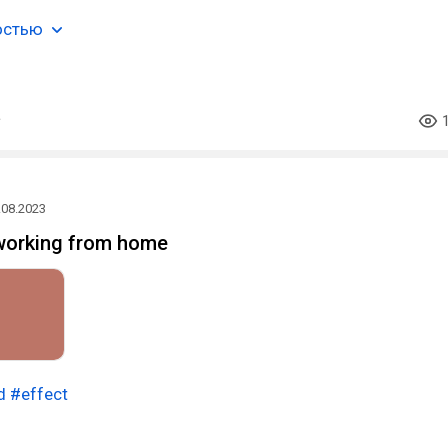
остью
.08.2023
working from home
d
#effect