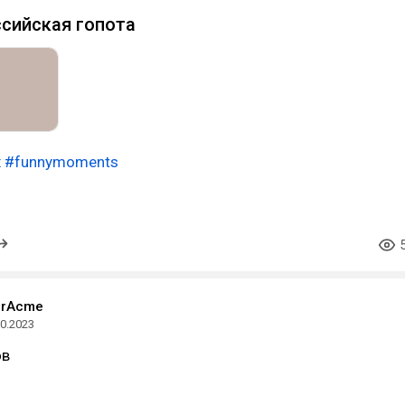
ссийская гопота
x
#funnymoments
erAcme
10.2023
ов