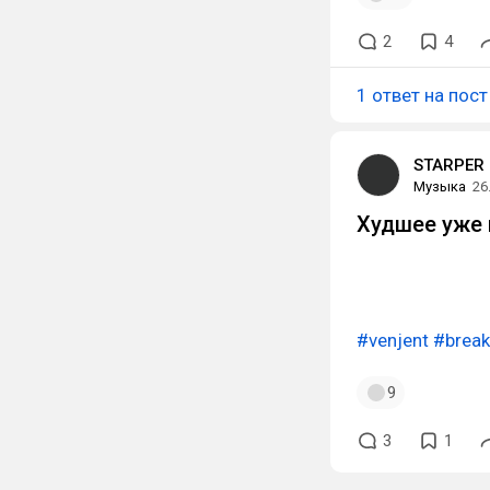
2
4
1 ответ на пост
STARPER
Музыка
26
Худшее уже 
#venjent
#break
9
3
1