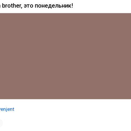
n brother, это понедельник!
enjent
1