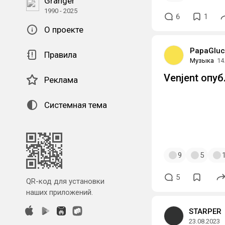
Granger
1990 - 2025
6
1
О проекте
PapaGluc
Правила
Музыка
14
Venjent опу
Реклама
Системная тема
#venjent
,
#pap
9
5
5
QR-код для установки
наших приложений.
STARPER
23.08.2023