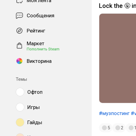
Моя лента
Lock the 🤬 i
Сообщения
Рейтинг
Маркет
Пополнить Steam
Викторина
Темы
Офтоп
Игры
#музпостинг
#v
Гайды
5
2