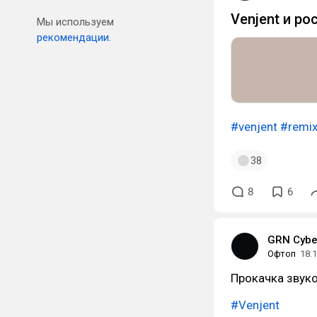
Venjent и ро
Мы используем
рекомендации.
#venjent
#remi
38
8
6
GRN Cyb
Офтоп
18.
Прокачка звук
#Venjent