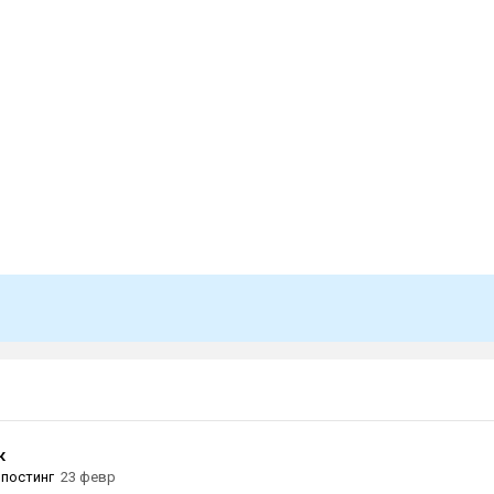
к
постинг
23 февр