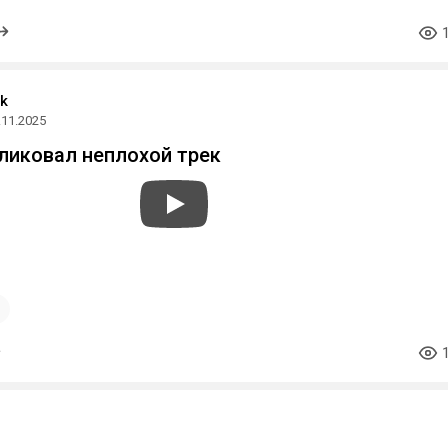
k
.11.2025
бликовал неплохой трек
a_music
1