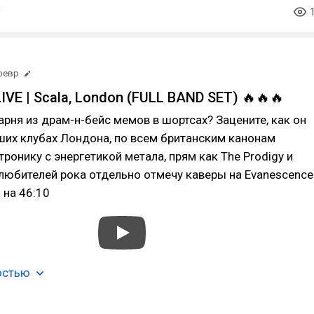
февр
VE | Scala, London (FULL BAND SET) 🔥🔥🔥
арня из драм-н-бейс мемов в шортсах? Зацените, как он
ших клубах Лондона, по всем британским канонам
ронику с энергетикой метала, прям как The Prodigy и
любителей рока отдельно отмечу каверы на Evanescence
 на 46:10
остью