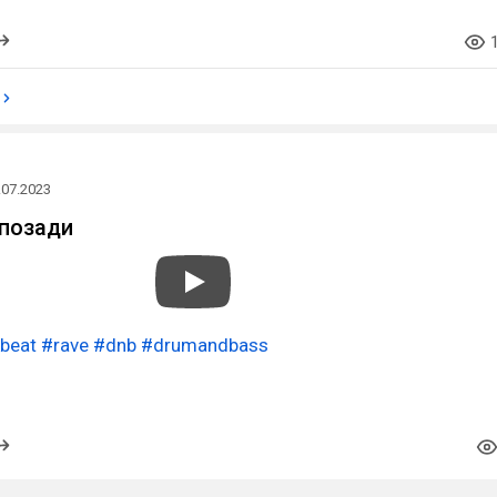
.07.2023
позади
beat
#rave
#dnb
#drumandbass