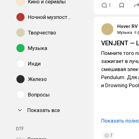
Кино и сериалы
1
Ночной музпостинг
Hover RV
Творчество
Музыка
8 
VENJENT — LI
Музыка
Помните того п
зажигает в луч
Инди
смешивая элект
Pendulum. Для 
Железо
и Drowning Pool
Вопросы
Показать все
Показать полн
DTF
7