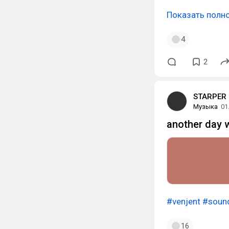
Показать полн
4
2
STARPER
Музыка
01
another day 
#venjent
#soun
16