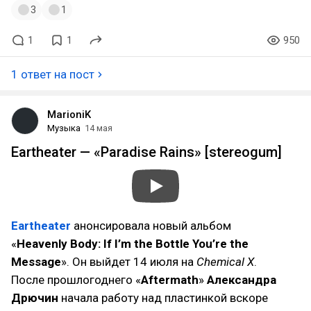
3
1
1
1
950
1 ответ на пост
MarioniK
Музыка
14 мая
Eartheater — «Paradise Rains» [stereogum]
Eartheater
анонсировала новый альбом
«
Heavenly Body: If I’m the Bottle You’re the
Message
». Он выйдет 14 июля на
Chemical X
.
После прошлогоднего «
Aftermath
»
Александра
Дрючин
начала работу над пластинкой вскоре