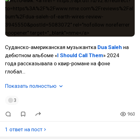
Суданско-американская музыкантка
Dua Saleh
на
дебютном альбоме «
I Should Call Them
» 2024
года рассказывала о квир-романе на фоне
глобал…
Показать полностью
3
960
1 ответ на пост