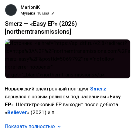
MarioniK
Музыка
18 мая
Smerz — «Easy EP» (2026)
[northerntransmissions]
Норвежский электронный поп-дуэт
Smerz
вернулся с новым релизом под названием «
Easy
EP
». Шеститрековый EP выходит после дебюта
«
Believer
» (2021) и п…
Показать полностью