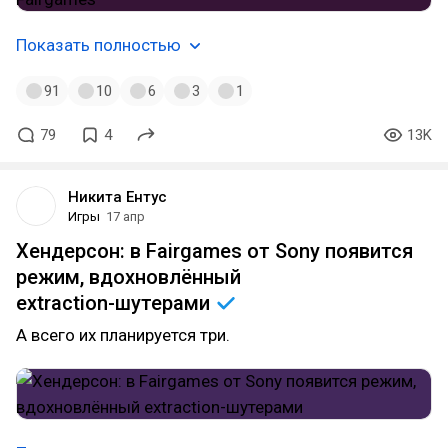
Показать полностью
91
10
6
3
1
79
4
13K
Никита Ентус
Игры
17 апр
Хендерсон: в Fairgames от Sony появится
режим, вдохновлённый
extraction-шутерами
А всего их планируется три.