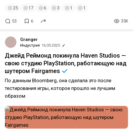
25
17
6
3
1
1
53
6
35K
Granger
Индустрия
16.05.2025
Джейд Реймонд покинула Haven Studios —
свою студию PlayStation, работающую над
шутером
Fairgames
По данным Bloomberg, она сделала это после
тестирования игры, которое прошло не лучшим
образом.