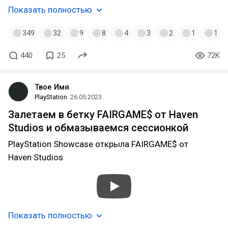
Показать полностью
349
32
9
8
4
3
2
1
1
440
25
72K
Твое Имя
PlayStation
26.05.2023
Залетаем в бетку FAIRGAME$ от Haven
Studios и обмазываемся сессионкой
PlayStation Showcase открыла FAIRGAME$ от
Haven Studios
Показать полностью