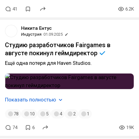
41
6.2K
Никита Ентус
Индустрия
01.09.2025
Студию разработчиков Fairgames в
августе покинул
геймдиректор
Ещё одна потеря для Haven Studios.
Показать полностью
78
10
5
4
2
1
74
6
19K