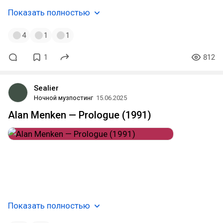
Показать полностью
4
1
1
1
812
Sealier
Ночной музпостинг
15.06.2025
Alan Menken — Prologue (1991)
#cinematic_classical
#orchestral_music
#show_tunes
#romanticism
#film_score
#disney
#soundtrack
#new_rochelle
#usa
#музпостинг
🥀
Показать полностью