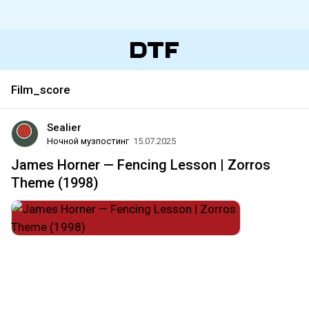
Film_score
Sealier
Ночной музпостинг
15.07.2025
James Horner — Fencing Lesson | Zorros
Theme (1998)
#cinematic_classical
#flamenco
#orchestral_music
#rumba
#film_score
#soundtrack
#zorro
#mexico
#usa
#california
#музпостинг
ৡ𝒁⚫