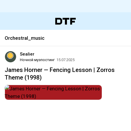
Orchestral_music
Sealier
Ночной музпостинг
15.07.2025
James Horner — Fencing Lesson | Zorros
Theme (1998)
#cinematic_classical
#flamenco
#orchestral_music
#rumba
#film_score
#soundtrack
#zorro
#mexico
#usa
#california
#музпостинг
ৡ𝒁⚫