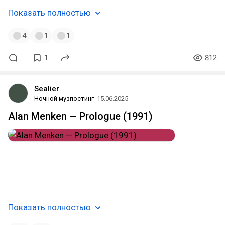
Показать полностью
4
1
1
1
812
Sealier
Ночной музпостинг
15.06.2025
Alan Menken — Prologue (1991)
#cinematic_classical
#orchestral_music
#show_tunes
#romanticism
#film_score
#disney
#soundtrack
#new_rochelle
#usa
#музпостинг
🥀
Показать полностью