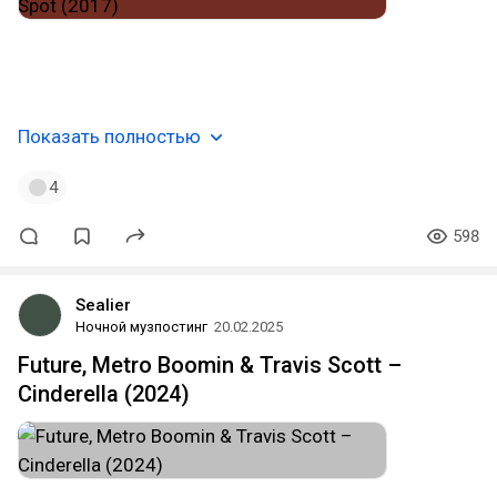
#hip_hop
#trap
#chicago_drill
#plugg
#gangsta_rap
#glo_gang
#chicago
#usa
#музпостинг
🧤🛌🏻 👻
Показать полностью
4
598
Sealier
Ночной музпостинг
20.02.2025
Future, Metro Boomin & Travis Scott –
Cinderella (2024)