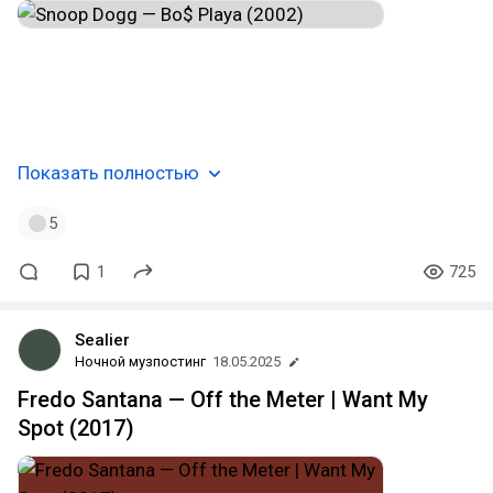
#hip_hop
#west_coast_hip_hop
#gangsta_rap
#r_n_b
#pop_rap
#gfunk
#doggfather
#long_beach
#california
#музпостинг
🦴🖖🏿
Показать полностью
5
1
725
Sealier
Ночной музпостинг
18.05.2025
Fredo Santana — Off the Meter | Want My
Spot (2017)