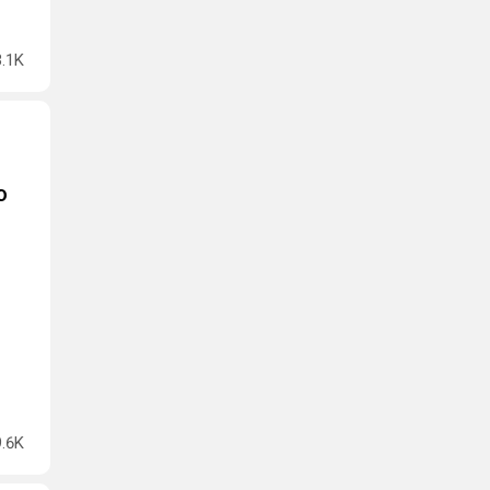
3.1K
ю
9.6K