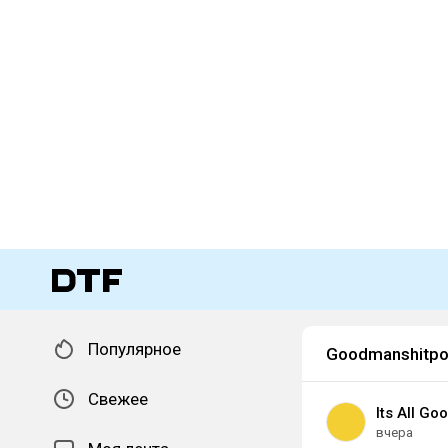
Популярное
Goodmanshitpo
Свежее
Its All G
вчера