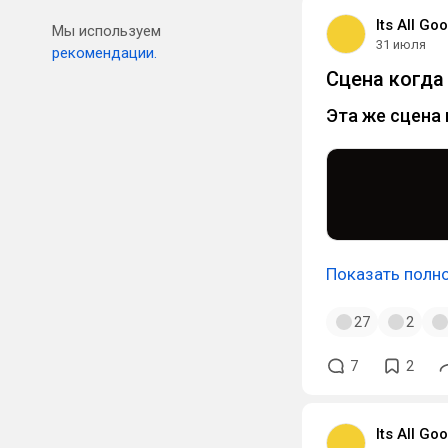
Its All G
Мы используем
31 июля
рекомендации.
Сцена когда
Эта же сцена 
Показать полн
27
2
7
2
Its All G