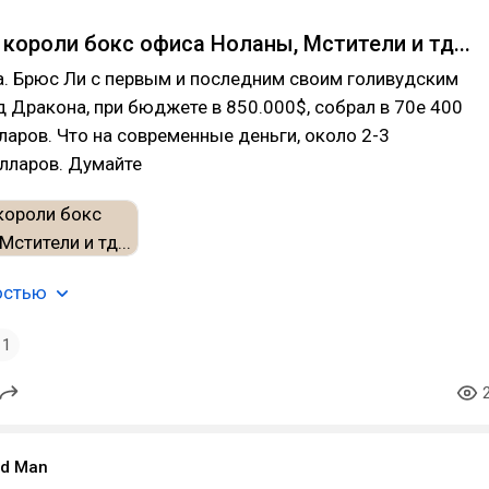
 короли бокс офиса Ноланы, Мстители и тд...
а. Брюс Ли с первым и последним своим голивудским
Дракона, при бюджете в 850.000$, собрал в 70е 400
аров. Что на современные деньги, около 2-3
лларов. Думайте
остью
1
ood Man