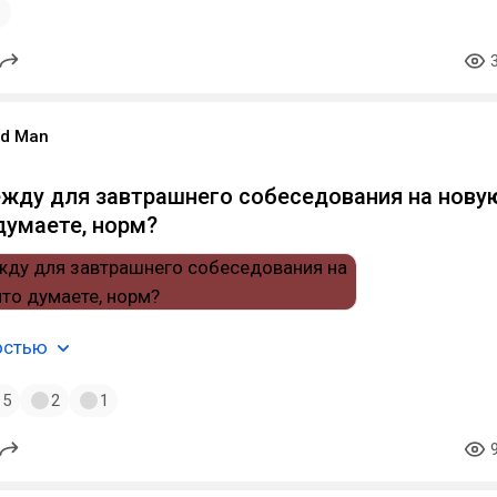
1
ood Man
жду для завтрашнего собеседования на нову
думаете, норм?
остью
5
2
1