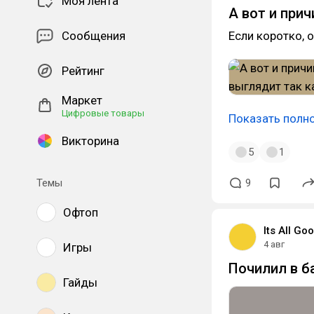
Моя лента
А вот и при
Сообщения
Если коротко, 
Рейтинг
Маркет
Цифровые товары
Показать полн
Викторина
5
1
Темы
9
Офтоп
Its All G
4 авг
Игры
Почилил в б
Гайды