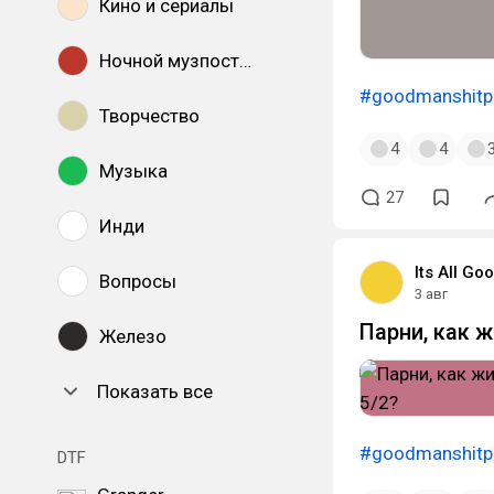
Кино и сериалы
Ночной музпостинг
#goodmanshitp
Творчество
4
4
Музыка
27
Инди
Its All G
Вопросы
3 авг
Парни, как ж
Железо
Показать все
#goodmanshitp
DTF