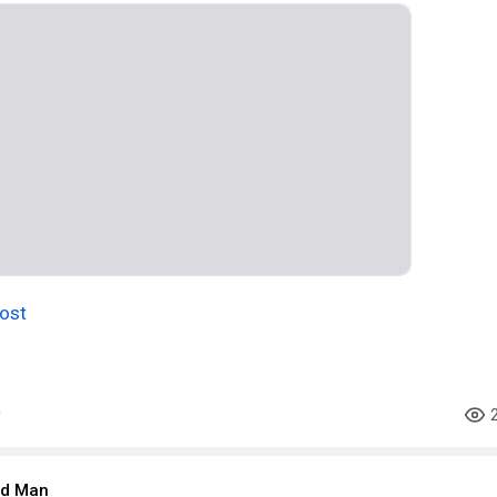
ost
ood Man