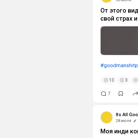
От этого ви
свой страх и
#goodmanshitp
13
3
7
Its All G
28 июля
Моя инди ко