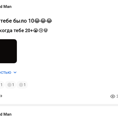
ood Man
 тебе было 10😂😂😂
когда тебе 20+😭😢💀
остью
1
1
1
ood Man