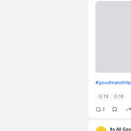
#goodmanshitp
13
10
2
Its All G