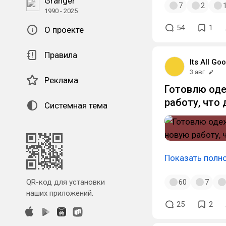
Granger
7
2
1990 - 2025
54
1
О проекте
Правила
Its All G
3 авг
Реклама
Готовлю оде
работу, что 
Системная тема
Показать полн
60
7
QR-код для установки
наших приложений.
25
2