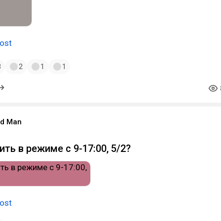
ost
3
2
1
1
ood Man
ить в режиме с 9-17:00, 5/2?
ost