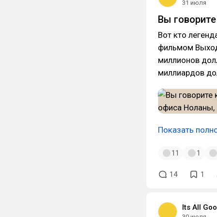
31 июля
Вы говорите
Вот кто легенд
фильмом Выход 
миллионов долл
миллиардов до
Показать полн
11
1
14
1
Its All G
30 июля