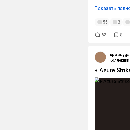
Показать полн
55
3
62
8
speadyg
Коллекции
+ Azure Strik