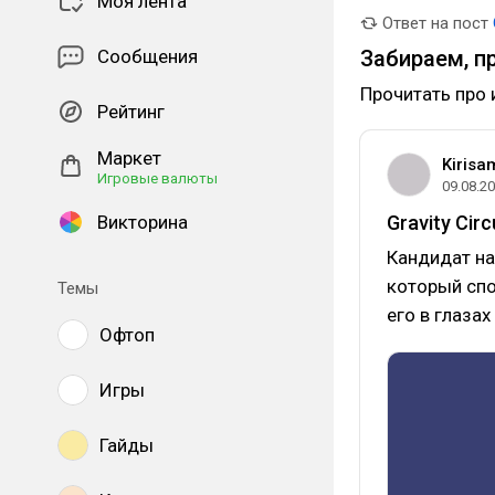
Моя лента
Ответ на пост
Сообщения
Забираем, п
Прочитать про 
Рейтинг
Маркет
Kirisa
Игровые валюты
09.08.2
Викторина
Gravity Cir
Кандидат на
который спо
Темы
его в глаза
Офтоп
Игры
Гайды