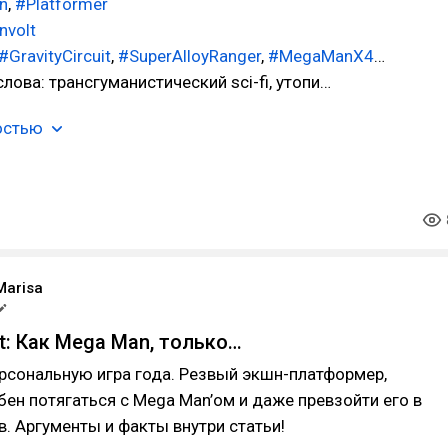
n
,
#Platformer
nvolt
#GravityCircuit
,
#SuperAlloyRanger
,
#MegaManX4
…
лова: трансгуманистический sci-fi, утопи…
остью
Marisa
uit: Как Mega Man, только…
рсональную игра года. Резвый экшн-платформер,
ен потягаться с Mega Man’ом и даже превзойти его в
в. Аргументы и факты внутри статьи!