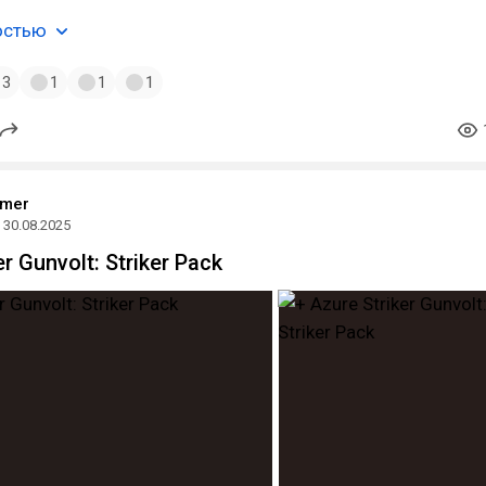
остью
3
1
1
1
amer
30.08.2025
er Gunvolt: Striker Pack