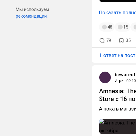
Мы используем
Показать полн
рекомендации.
48
15
79
35
1 ответ на пост
bewareof
Игры
09.10
Amnesia: The
Store с 16 п
А пока в магаз