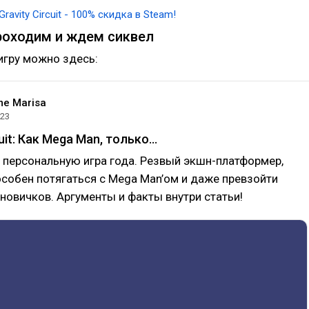
Gravity Circuit - 100% скидка в Steam!
роходим и ждем сиквел
игру можно здесь:
me Marisa
023
cuit: Как Mega Man, только…
 персональную игра года. Резвый экшн-платформер,
собен потягаться с Mega Man’ом и даже превзойти
х новичков. Аргументы и факты внутри статьи!