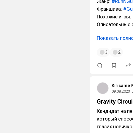
Жанр:
#RunNGu
Франшиза:
#Gu
Похожие игры:
Описательные с
Показать полн
3
2
Kirisame 
09.08.2023
Gravity Circ
Кандидат на пе
который способ
глазах новичко