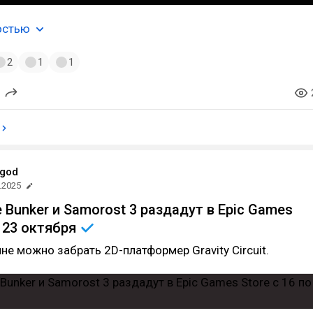
остью
2
1
1
god
.2025
 Bunker и Samorost 3 раздадут в Epic Games
о 23
октября
ине можно забрать 2D-платформер Gravity Circuit.