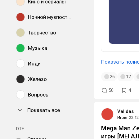
Кино и сериалы
Ночной музпостинг
Творчество
Музыка
Показать полн
Инди
26
12
Железо
50
4
Вопросы
Показать все
Validas
Игры
22.12
Mega Man Ze
DTF
игры [МЕГА