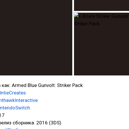
как: Armed Blue Gunvolt: Striker Pack
IntieCreates
hthawkInteractive
ntendoSwitch
17
елиз сборника: 2016 (3DS)