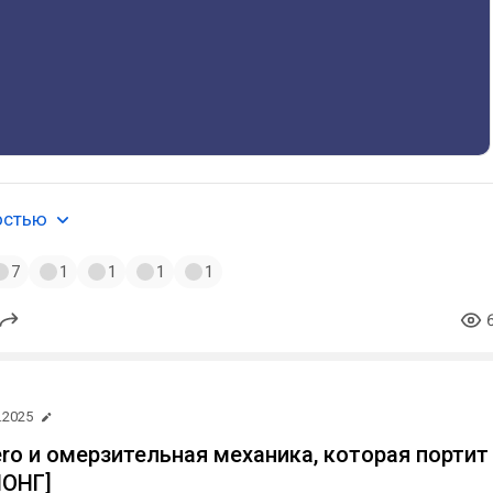
остью
7
1
1
1
1
.2025
ro и омерзительная механика, которая портит
ЛОНГ]