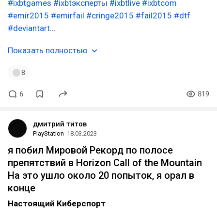
#ixbtgames
#ixbtэксперты
#ixbtlive
#ixbtcom
#emir2015
#emirfail
#cringe2015
#fail2015
#dtf
#deviantart
…
Показать полностью
8
6
819
дмитрий титов
PlayStation
18.03.2023
я побил Мировой Рекорд по полосе
препятствий в Horizon Call of the Mountain
На это ушло около 20 попыток, я орал в
конце
Настоящий Киберспорт