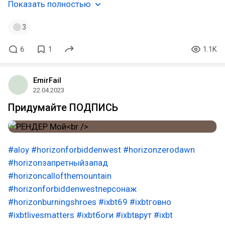
Показать полностью
3
6
1
1.1K
EmirFail
22.04.2023
Придумайте ПОДПИСЬ
#aloy
#horizonforbiddenwest
#horizonzerodawn
#horizonзапретныйзапад
#horizoncallofthemountain
#horizonforbiddenwestперсонаж
#horizonburningshroes
#ixbt69
#ixbtговно
#ixbtlivesmatters
#ixbtбоги
#ixbtврут
#ixbt