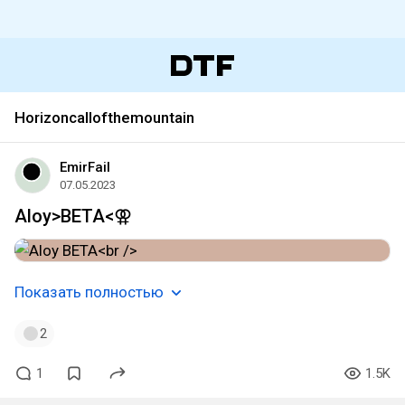
Horizoncallofthemountain
EmirFail
07.05.2023
Aloy>BETA<⚢
Показать полностью
2
1
1.5K