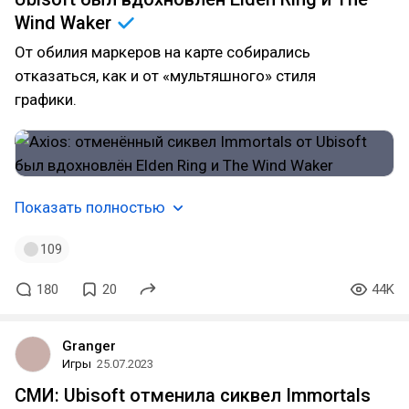
Wind
Waker
От обилия маркеров на карте собирались
отказаться, как и от «мультяшного» стиля
графики.
Показать полностью
109
180
20
44K
Granger
Игры
25.07.2023
СМИ: Ubisoft отменила сиквел Immortals