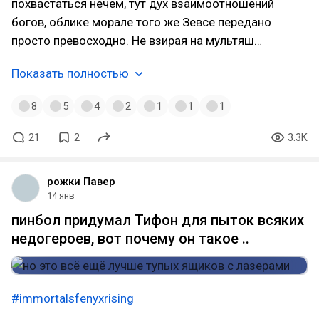
похвастаться нечем, тут дух взаимоотношений
богов, облике морале того же Зевсе передано
просто превосходно. Не взирая на мультяш…
Показать полностью
8
5
4
2
1
1
1
21
2
3.3K
рожки Павер
14 янв
пинбол придумал Тифон для пыток всяких
недогероев, вот почему он такое ..
#immortalsfenyxrising