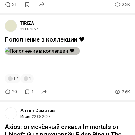
21
2.2K
TIRIZA
02.08.2024
Пополнение в коллекции ❤️
#ubisoft
#immortalsfenyxrising
#ubisoftgames
17
1
39
1
2.6K
Антон Самитов
Игры
22.08.2023
Axios: отменённый сиквел Immortals от
Ubisoft был вдохновлён Elden Ring и The