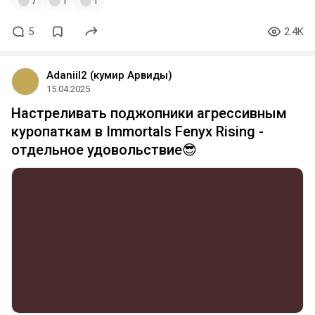
7
1
1
5
2.4K
Adaniil2 (кумир Арвиды)
15.04.2025
Настреливать поджопники агрессивным
куропаткам в Immortals Fenyx Rising -
отдельное удовольствие😎