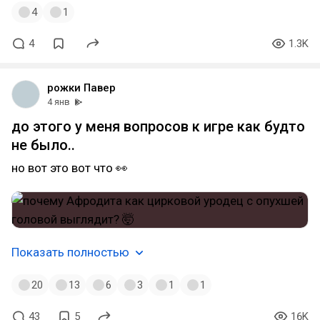
4
1
4
1.3K
рожки Павер
4 янв
до этого у меня вопросов к игре как будто
не было..
но вот это вот что 👀
Показать полностью
20
13
6
3
1
1
43
5
16K