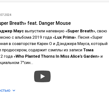
.07.2024
uper Breath» feat. Danger Mouse
нджер Маус
выпустили напевную «
Super Breath
», свою
есню с альбома 2019 года «
Lux Prima
». Песня «Super
анная в соавторстве Карен О и Дэнджера Мауса, который
л продюсером, содержит сэмплы из записи
Тома
2 года «
Who Planted Thorns In Miss Alice's Garden
» и
ециальном 7″син…
остью