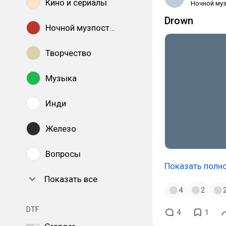
Кино и сериалы
Ночной муз
Drown
Ночной музпостинг
Творчество
Музыка
Инди
Железо
Вопросы
Показать полн
Показать все
4
2
DTF
4
1