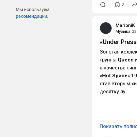
2
Мы используем
рекомендации.
MarioniK
Музыка
23
«Under Press
Золотая коллек
группы
Queen
и
в качестве син
«
Hot Space
» 1
став вторым хи
десятку лу…
Показать полн