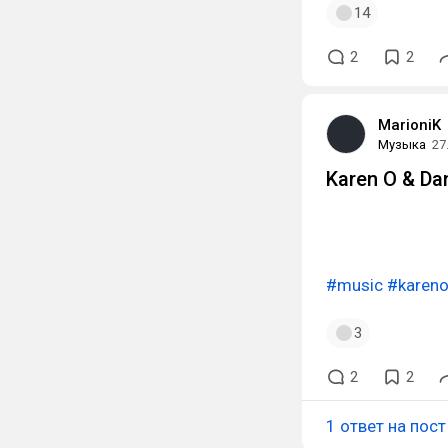
14
2
2
MarioniK
Музыка
27
Karen O & D
#music
#karen
3
2
2
1 ответ на пост