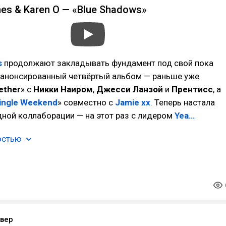
es & Karen O — «Blue Shadows»
s
продолжают закладывать фундамент под свой пока
 анонсированный четвёртый альбом — раньше уже
ether
» с
Никки Наиром
,
Джесси Ланзой
и
Прентисс
, а
ingle Weekend
» совместно с
Jamie xx
. Теперь настала
ной коллаборации — на этот раз с лидером
Yea…
остью
вер