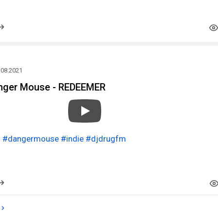
.08.2021
anger Mouse - REDEEMER
o
#dangermouse
#indie
#djdrugfm