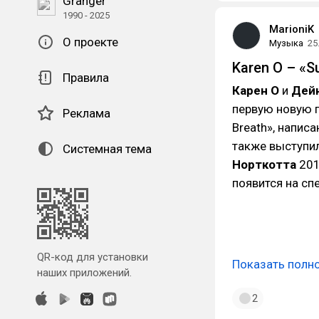
Granger
1990 - 2025
MarioniK
О проекте
Музыка
25
Karen O – «S
Правила
Карен О
и
Дей
первую новую п
Реклама
Breath», напис
также выступи
Системная тема
Норткотта
201
появится на сп
QR-код для установки
Показать полн
наших приложений.
2