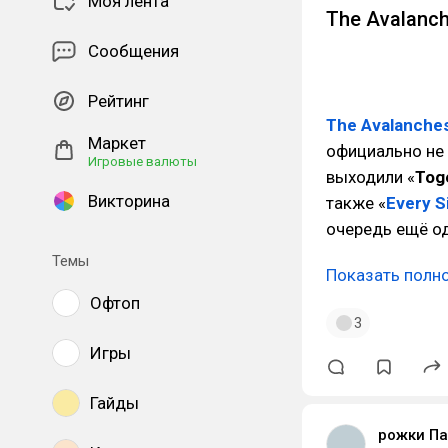
Моя лента
The Avalanch
Сообщения
Рейтинг
The Avalanche
Маркет
официально не
Игровые валюты
выходили «
Tog
Викторина
также «
Every S
очередь ещё од
Темы
Показать полн
Офтоп
3
Игры
Гайды
рожки Па