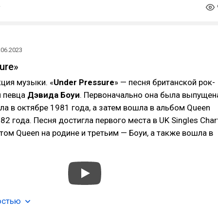
.06.2023
ure»
ция музыки. «
Under Pressure
» — песня британской рок-
 певца
Дэвида Боуи
. Первоначально она была выпущен
гла в октябре 1981 года, а затем вошла в альбом Queen
982 года. Песня достигла первого места в UK Singles Chart
том Queen на родине и третьим — Боуи, а также вошла в
остью