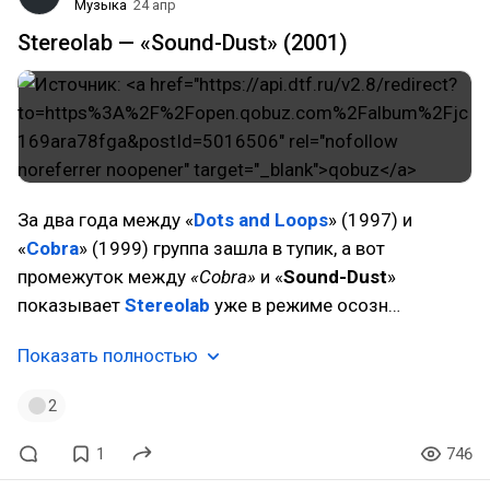
Музыка
24 апр
Stereolab — «Sound-Dust» (2001)
За два года между «
Dots and Loops
» (1997) и
«
Cobra
» (1999) группа зашла в тупик, а вот
промежуток между
«Cobra»
и «
Sound-Dust
»
показывает
Stereolab
уже в режиме осозн…
Показать полностью
2
1
746