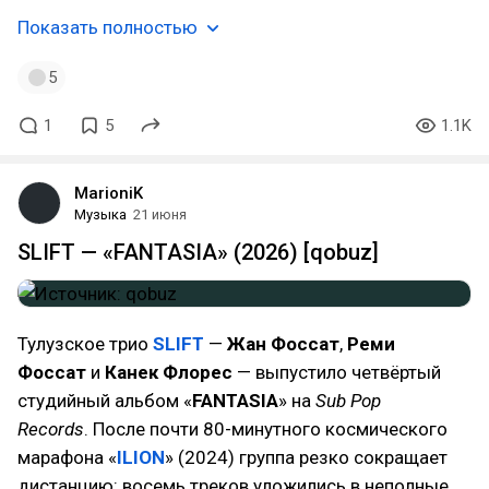
Показать полностью
5
1
5
1.1K
MarioniK
Музыка
21 июня
SLIFT — «FANTASIA» (2026) [qobuz]
Тулузское трио
SLIFT
—
Жан Фоссат
,
Реми
Фоссат
и
Канек Флорес
— выпустило четвёртый
студийный альбом «
FANTASIA
» на
Sub Pop
Records
. После почти 80-минутного космического
марафона «
ILION
» (2024) группа резко сокращает
дистанцию: восемь треков уложились в неполные