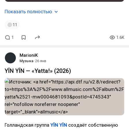
Показать полностью
11
1
1.6K
MarioniK
Музыка
26 янв
YĪN YĪN — «Yatta!» (2026)
Голландская группа
YĪN YĪN
создаёт собственную