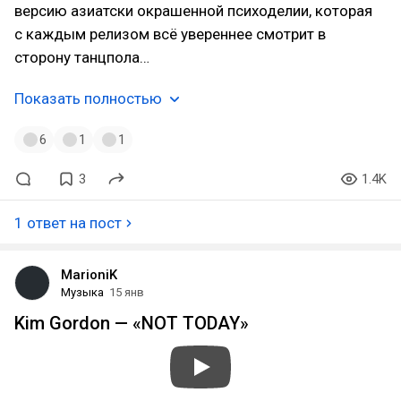
версию азиатски окрашенной психоделии, которая
с каждым релизом всё увереннее смотрит в
сторону танцпола…
Показать полностью
6
1
1
3
1.4K
1 ответ на пост
MarioniK
Музыка
15 янв
Kim Gordon — «NOT TODAY»