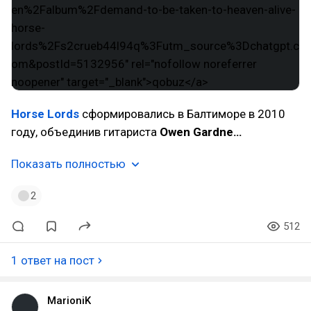
Horse Lords
сформировались в Балтиморе в 2010
году, объединив гитариста
Owen Gardne…
Показать полностью
2
512
1 ответ на пост
MarioniK