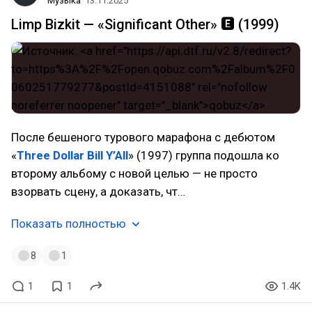
Музыка
13.11.2025
Limp Bizkit — «Significant Other» 🅴 (1999)
После бешеного турового марафона с дебютом
«
Three Dollar Bill Y’All
» (1997) группа подошла ко
второму альбому с новой целью — не просто
взорвать сцену, а доказать, чт…
Показать полностью
8
1
1
1
1.4K