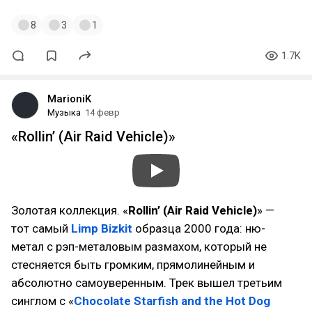
8
3
1
1.7K
MarioniK
Музыка
14 февр
«Rollin’ (Air Raid Vehicle)»
Золотая коллекция. «
Rollin’ (Air Raid Vehicle)
» —
тот самый
Limp Bizkit
образца 2000 года: ню-
метал с рэп-металовым размахом, который не
стесняется быть громким, прямолинейным и
абсолютно самоуверенным. Трек вышел третьим
синглом с «
Chocolate Starfish and the Hot Dog