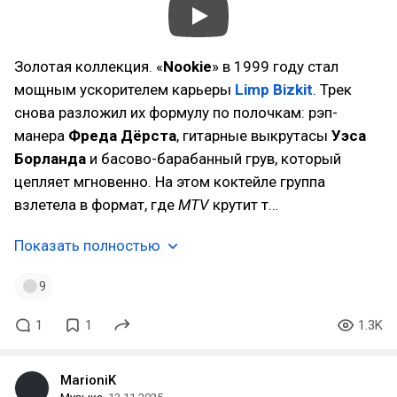
Золотая коллекция. «
Nookie
» в 1999 году стал
мощным ускорителем карьеры
Limp Bizkit
. Трек
снова разложил их формулу по полочкам: рэп-
манера
Фреда Дёрста
, гитарные выкрутасы
Уэса
Борланда
и басово-барабанный грув, который
цепляет мгновенно. На этом коктейле группа
взлетела в формат, где
MTV
крутит т…
Показать полностью
9
1
1
1.3K
MarioniK