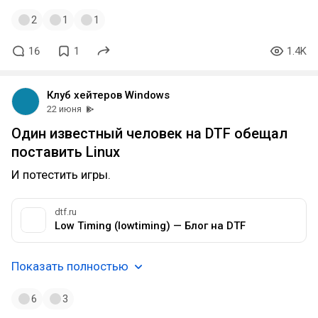
2
1
1
16
1
1.4K
Клуб хейтеров Windows
22 июня
Один известный человек на DTF обещал
поставить Linux
И потестить игры.
dtf.ru
Low Timing (lowtiming) — Блог на DTF
Показать полностью
6
3