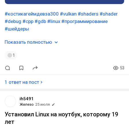
#костикагеймдевза300
#vulkan
#shaders
#shader
#debug
#cpp
#gdb
#linux
#программирование
#шейдеры
Показать полностью
1
53
1 ответ на пост
ih5491
Железо
25 июля
Установил Linux на ноутбук, которому 19
лет