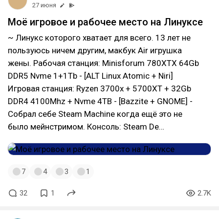
27 июня
Моё игровое и рабочее место на Линуксе
~ Линукс которого хватает для всего. 13 лет не
пользуюсь ничем другим, макбук Air игрушка
жены. Рабочая станция: Minisforum 780XTX 64Gb
DDR5 Nvme 1+1Tb - [ALT Linux Atomic + Niri]
Игровая станция: Ryzen 3700x + 5700XT + 32Gb
DDR4 4100Mhz + Nvme 4TB - [Bazzite + GNOME] -
Собрал себе Steam Machine когда ещё это не
было мейнстримом. Консоль: Steam De…
7
4
3
1
32
1
2.7K