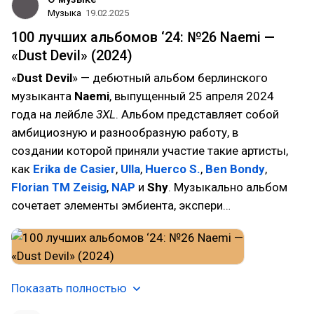
Музыка
19.02.2025
100 лучших альбомов ‘24: №26 Naemi —
«Dust Devil» (2024)
«
Dust Devil
» — дебютный альбом берлинского
музыканта
Naemi
, выпущенный 25 апреля 2024
года на лейбле
3XL
. Альбом представляет собой
амбициозную и разнообразную работу, в
создании которой приняли участие такие артисты,
как
Erika de Casier
,
Ulla
,
Huerco S.
,
Ben Bondy
,
Florian TM Zeisig
,
NAP
и
Shy
. Музыкально альбом
сочетает элементы эмбиента, экспери…
Показать полностью