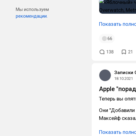
Мы используем
рекомендации.
Показать полн
66
138
21
Записки 
18.10.2021
Apple "пора
Теперь вы опят
Они "Добавили 
Максейф сказа
Показать полн