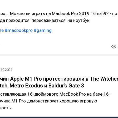
ех…. Можно ли играть на Macbook Pro 2019 16 на i9? - по
да приходится ‘пересаживаться’ на ноутбук
le
#macbookpro
#gaming
.10.2021
ип Apple M1 Pro протестировали в The Witcher
tch, Metro Exodus и Baldur’s Gate 3
оставляющая 16-дюймового MacBook Pro на базе 16-
очипа M1 Pro демонстрирует хорошую игровую
ность.