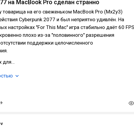
077 на MacBook Pro сделан странно
у товарища на его свеженьком MacBook Pro (Mx2y3)
йствия Cyberpunk 2077 и был неприятно удивлён. На
х настройках "For This Mac" игра стабильно даёт 60 FPS
кровенно плохо из-за "половинного" разрешения
 отсутствии поддержки целочисленного
ия.
х для…
остью
ev