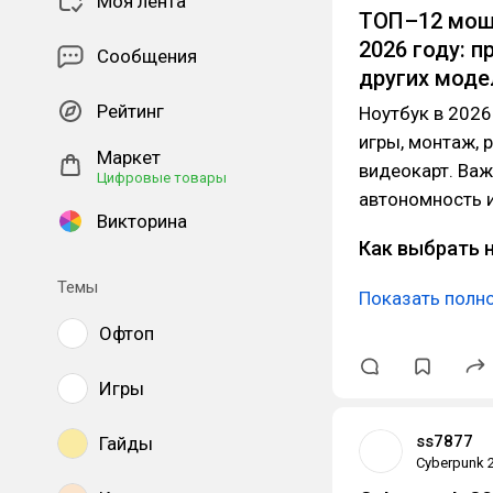
Моя лента
ТОП–12 мощн
2026 году: 
Сообщения
других моде
Рейтинг
Ноутбук в 2026
игры, монтаж, 
Маркет
видеокарт. Важ
Цифровые товары
автономность и
Викторина
Как выбрать 
Темы
Показать полн
Офтоп
Игры
ss7877
Гайды
Cyberpunk 