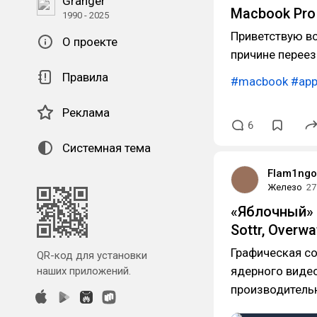
Granger
Macbook Pro
1990 - 2025
Приветствую вс
О проекте
причине переез
Правила
#macbook
#app
Реклама
6
Системная тема
Flam1ngo
Железо
27
«Яблочный» ч
Sottr, Overwa
Графическая с
QR-код для установки
ядерного виде
наших приложений.
производитель