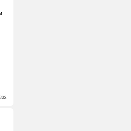
и
302