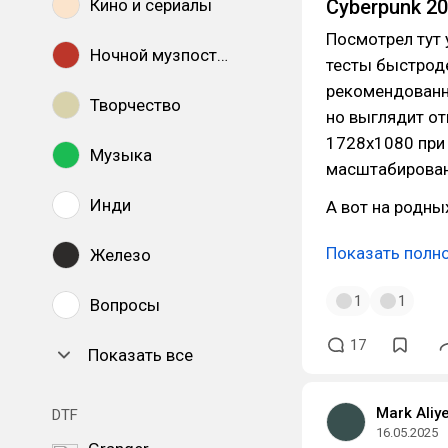
Кино и сериалы
Cyberpunk 2
Посмотрел тут 
Ночной музпостинг
тесты быстроде
рекомендованны
Творчество
но выглядит от
1728x1080 при
Музыка
масштабирован
Инди
А вот на родны
Показать полн
Железо
1
1
Вопросы
17
Показать все
Mark Aliy
DTF
16.05.2025