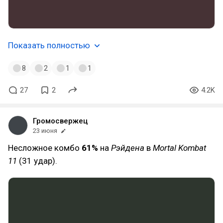
Показать полностью
8
2
1
1
27
2
4.2K
Громосвержец
23 июня
Несложное комбо
61%
на
Рэйдена
в
Mortal Kombat
11
(31 удар).