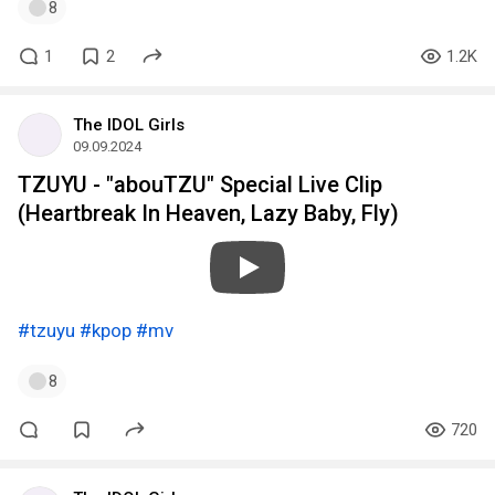
8
1
2
1.2K
The IDOL Girls
09.09.2024
TZUYU - "abouTZU" Special Live Clip
(Heartbreak In Heaven, Lazy Baby, Fly)
#tzuyu
#kpop
#mv
8
720