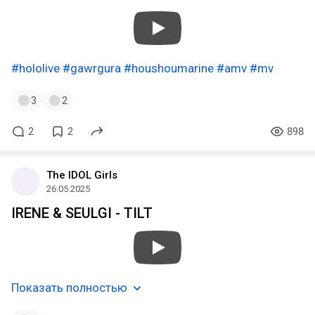
#hololive
#gawrgura
#houshoumarine
#amv
#mv
3
2
2
2
898
The IDOL Girls
26.05.2025
IRENE & SEULGI - TILT
Показать полностью