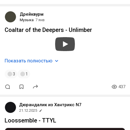
Дрейквурм
Музыка
7 янв
Coaltar of the Deepers - Unlimber
Показать полностью
3
1
437
Дюрандалик из Хантрикс N7
21.12.2025
Loossemble - TTYL