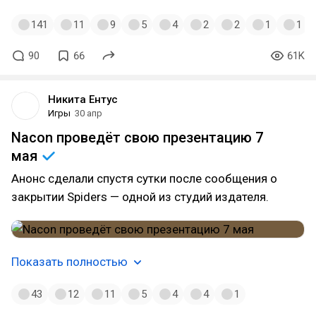
141
11
9
5
4
2
2
1
1
90
66
61K
Никита Ентус
Игры
30 апр
Nacon проведёт свою презентацию 7
мая
Анонс сделали спустя сутки после сообщения о
закрытии Spiders — одной из студий издателя.
Показать полностью
43
12
11
5
4
4
1