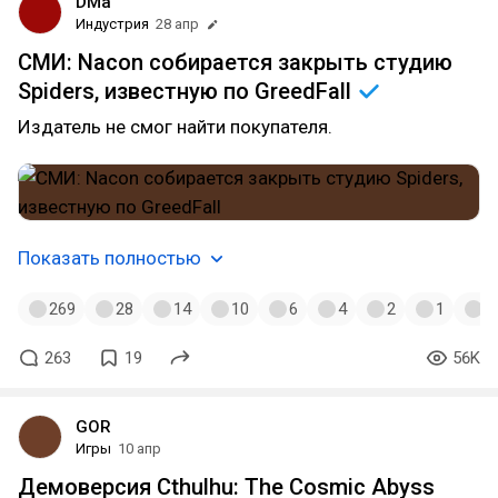
DMa
Индустрия
28 апр
СМИ: Nacon собирается закрыть студию
Spiders, известную по
GreedFall
Издатель не смог найти покупателя.
Показать полностью
269
28
14
10
6
4
2
1
1
263
19
56K
GOR
Игры
10 апр
Демоверсия Cthulhu: The Cosmic Abyss