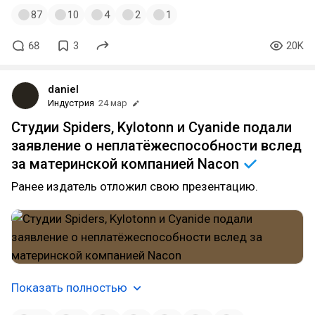
87
10
4
2
1
68
3
20K
daniel
Индустрия
24 мар
Студии Spiders, Kylotonn и Cyanide подали
заявление о неплатёжеспособности вслед
за материнской компанией
Nacon
Ранее издатель отложил свою презентацию.
Показать полностью