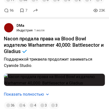
96
7
23K
DMa
Индустрия
1 июля
Nacon продала права на Blood Bowl
издателю Warhammer 40,000: Battlesector и
Gladius
Поддержкой триквела продолжит заниматься
Cyanide Studio.
Показать полностью
36
6
4
3
3