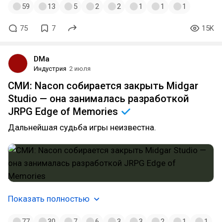
59
13
5
2
2
1
1
1
75
7
15K
DMa
Индустрия
2 июля
СМИ: Nacon собирается закрыть Midgar
Studio — она занималась разработкой
JRPG Edge of
Memories
Дальнейшая судьба игры неизвестна.
Показать полностью
77
30
7
6
3
3
2
1
1