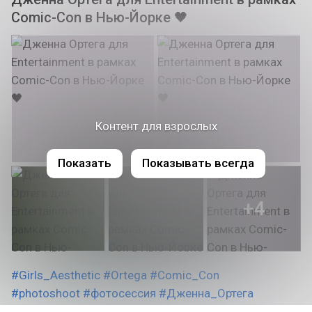
Comic-Con в Нью-Йорке 🖤
Контент для взрослых
Показать
Показывать всегда
+4
#Girls_Aesthetic
#Ortega
#Comic_Con
#photoshoot
#фотосессия
#Дженна_Ортега