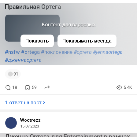
Правильная Ортега
Контент для взрослых
Показать
Показывать всегда
#nsfw
#ortega
#поклонение
#ортега
#jennaortega
#дженнаортега
91
18
59
5.4K
1 ответ на пост
Wootrezz
15.07.2023
Дженна Ортега для Entertainment в рамках