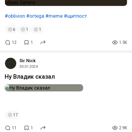
#oblivion
#ortega
#meme
#щитпост
6
1
1
12
1
1.5K
Sir Nick
30.01.2024
Ну Владик сказал
#ortega
#щитпост
17
11
1
2.9K