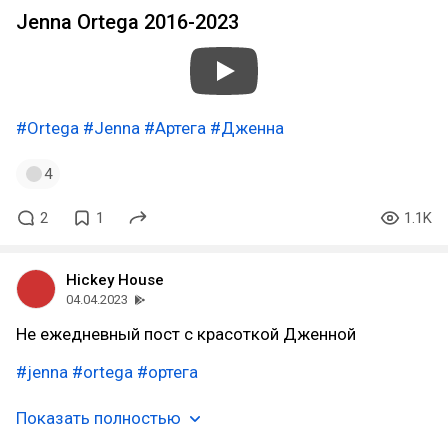
Jenna Ortega 2016-2023
#Ortega
#Jenna
#Артега
#Дженна
4
2
1
1.1K
Hickey House
04.04.2023
Не ежедневный пост с красоткой Дженной
#jenna
#ortega
#ортега
Показать полностью