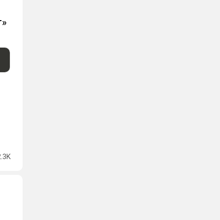
г»
2.3K