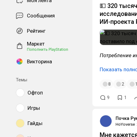
Моя лента
💵 320 тыся
исследовани
Сообщения
ИИ-проекта P
Рейтинг
Маркет
Пополнить PlayStation
Потребление и
Викторина
Показать полн
Темы
8
2
Офтоп
9
1
Игры
Почка Ру
Гайды
HoYoverse
Мне кажетс