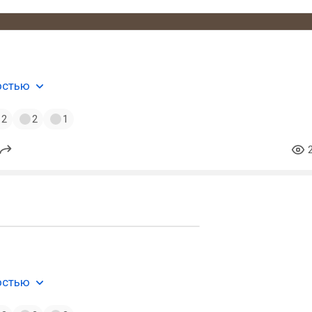
остью
2
2
1
остью