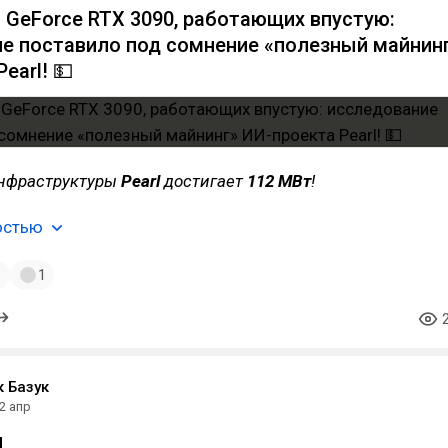
ч GeForce RTX 3090, работающих впустую:
е поставило под сомнение «полезный майнин
earl! 💵
нфраструктуры
Pearl
достигает
112 МВт
!
остью
1
1
к Базук
2 апр
я