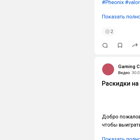
#Pheonix
#valor
Показать полн
2
Gaming C
Видео
30.0
Раскидки на
Добро пожалова
чтобы выиграт
Показать полн