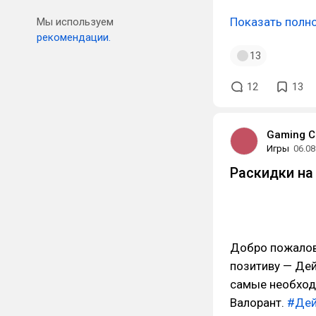
Показать полн
Мы используем
рекомендации.
13
12
13
Gaming C
Игры
06.08
Раскидки на 
Добро пожалова
позитиву — Дей
самые необходи
Валорант.
#Дей