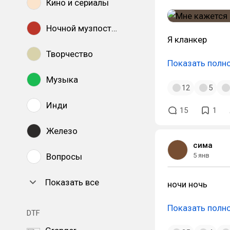
Кино и сериалы
Ночной музпостинг
Я кланкер
Творчество
Показать полн
Музыка
12
5
Инди
15
1
Железо
сима
Вопросы
5 янв
Показать все
ночи ночь
Показать полн
DTF