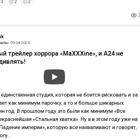
3
2
2
ik
иалы
09.04.2024
й трейлер хоррора «MaXXXine», и A24 не
дивлять!
 единственная студия, которая не боится рисковать и за
ает как минимум парочку, а то и больше шикарных
ин год. В прошлом году это были как минимум «Все
рекраснейшая «Стальная хватка». Ну а в этом году уже на
Падение империи», которую все нахваливают и говорят,
тогу…