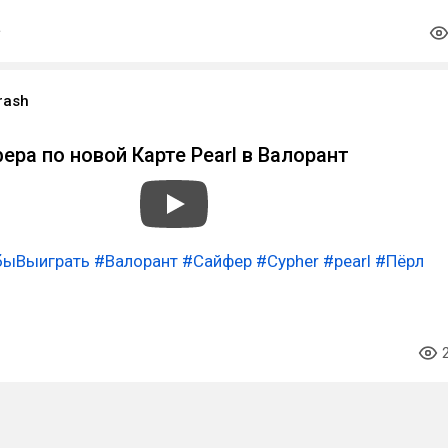
rash
ера по новой Карте Pearl в Валорант
быВыиграть
#Валорант
#Сайфер
#Cypher
#pearl
#Пёрл