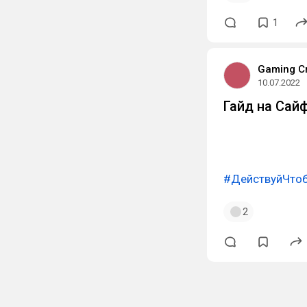
1
Gaming C
10.07.2022
Гайд на Сайф
#ДействуйЧто
2