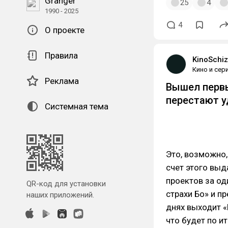
Granger
25
4
1990 - 2025
4
О проекте
Правила
KinoSchiz
Кино и сер
Реклама
Вышел первы
перестают у
Системная тема
Это, возможно,
счет этого выд
проектов за од
QR-код для установки
страхи Бо» и п
наших приложений.
днях выходит «
что будет по и