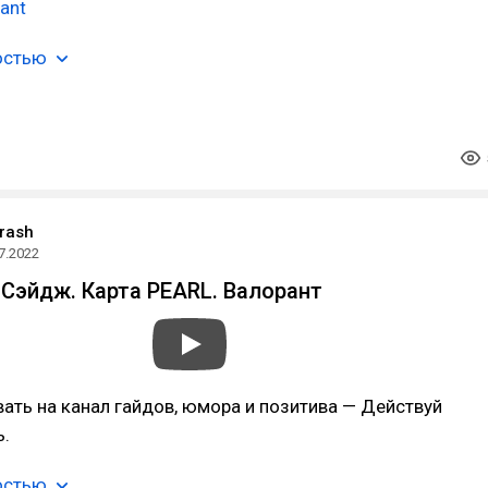
ant
остью
rash
7.2022
 Сэйдж. Карта PEARL. Валорант
ть на канал гайдов, юмора и позитива — Действуй
ь.
остью