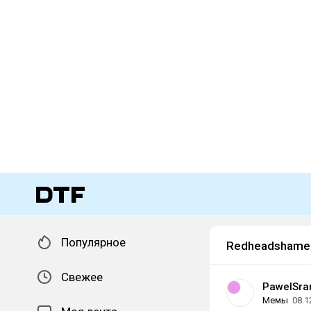
Популярное
Redheadshame
Свежее
PawelSra
Мемы
08.1