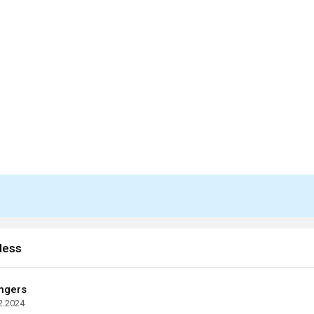
less
ngers
2.2024