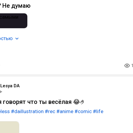
? Не думаю
остью
r Lesya DA
я говорят что ты весёлая 😂🤌
less
#daillustration
#rec
#anime
#comic
#life