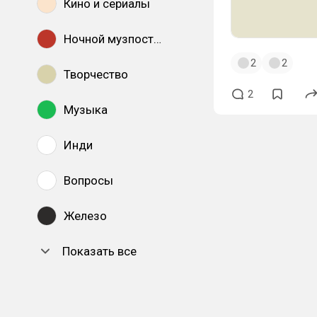
Кино и сериалы
Ночной музпостинг
2
2
Творчество
2
Музыка
Инди
Вопросы
Железо
Показать все
DTF