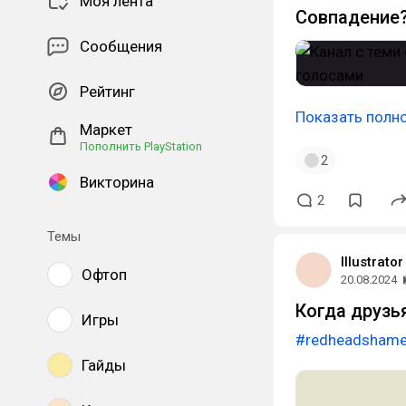
Моя лента
Совпадение
Сообщения
Рейтинг
Показать полн
Маркет
Пополнить PlayStation
2
Викторина
2
Темы
Illustrato
Офтоп
20.08.2024
Когда друзь
Игры
#redheadshame
Гайды